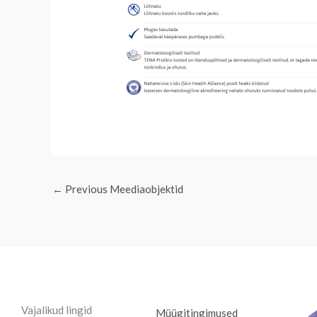
←
Previous Meediaobjektid
Vajalikud lingid
Müügitingimused