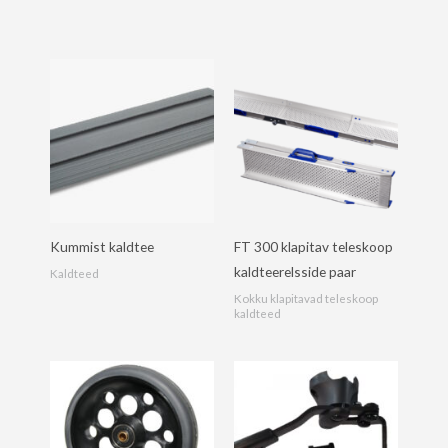
Kummist kaldtee
FT 300 klapitav teleskoop
kaldteerelsside paar
Kaldteed
Kokku klapitavad teleskoop
kaldteed