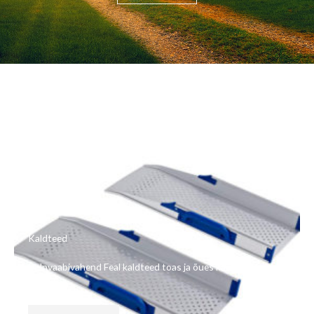
Kaldteed
Invaabivahend Feal kaldteed toas ja õues kasutamiseks