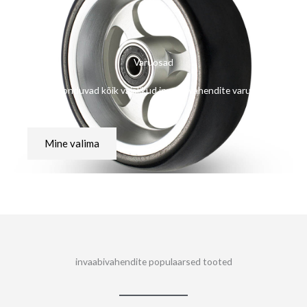
Varuosad
Siia koonduvad kõik vajalikud invaabivahendite varuosad
Mine valima
invaabivahendite populaarsed tooted