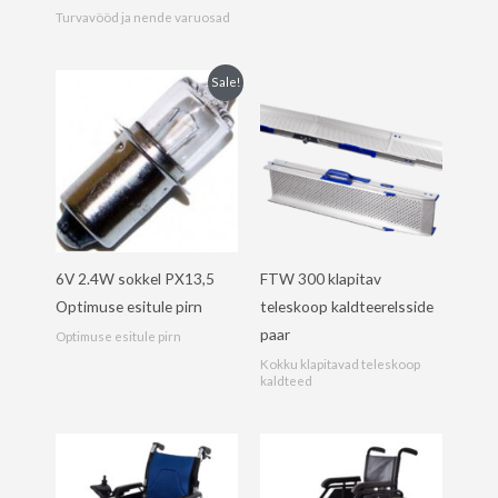
Turvavööd ja nende varuosad
Sale!
6V 2.4W sokkel PX13,5
FTW 300 klapitav
Optimuse esitule pirn
teleskoop kaldteerelsside
paar
Optimuse esitule pirn
Kokku klapitavad teleskoop
kaldteed