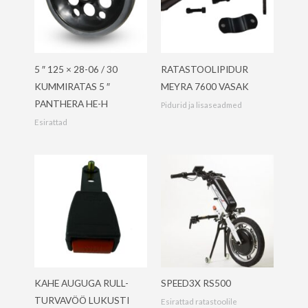
5 ″ 125 × 28-06 / 30
RATASTOOLIPIDUR
KUMMIRATAS 5 ″
MEYRA 7600 VASAK
PANTHERA HE-H
Pidurid ja lisaseadmed
Esirattad
KAHE AUGUGA RULL-
SPEED3X RS500
TURVAVÖÖ LUKUSTI
Esirattad ratastoolile