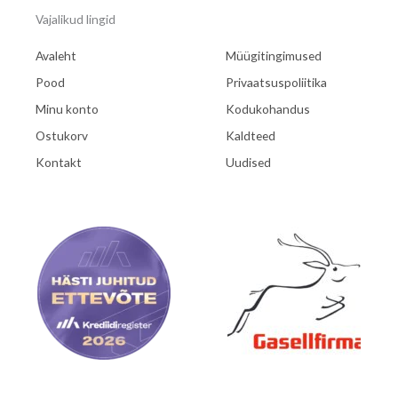
Minu konto
Kodukohandus
Ostukorv
Kaldteed
Kontakt
Uudised
Kontakt:
Elu Ratastel OÜ
Reg.12986489
KMKR EE101852199
Riia 130b/1.
Tartu 50411 Eesti