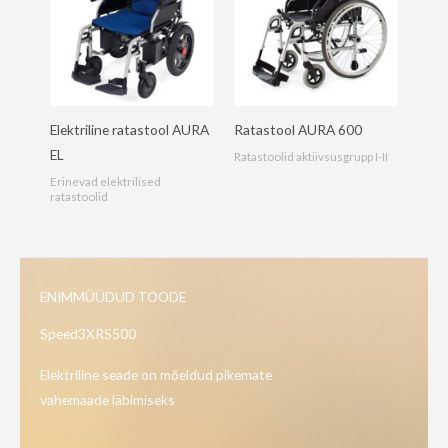
Elektriline ratastool AURA
Ratastool AURA 600
EL
Ratastoolid aktiivsusgrupp I-II
Erinevad elektrilised
ratastoolid
ENIMMÜÜDUD TOODE
Speed3XRS500
Elektriline seade on mõeldud pikemate
vahemaade läbimiseks