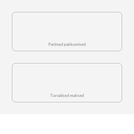
Parimad pakkumised
Turvalised maksed
Vajalikud lingid
Avaleht
Müügitingimused
Pood
Privaatsuspoliitika