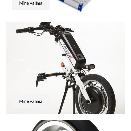
Mine valima
Liikumine
Siia kategooriasse koonduvad kõik vajalikud
invaabivahendid
Mine valima