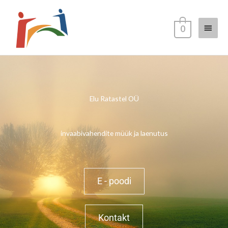
Skip
Main
to
0
content
Menu
Elu Ratastel OÜ
invaabivahendite müük ja laenutus
E - poodi
Kontakt