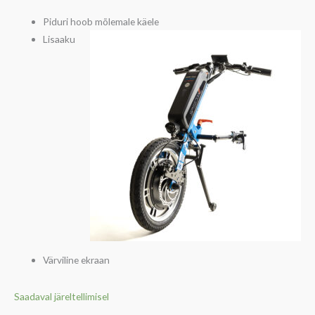
Piduri hoob mõlemale käele
Lisaaku
Värviline ekraan
Saadaval järeltellimisel