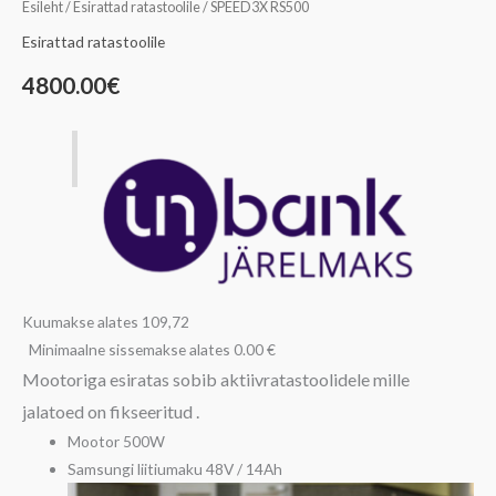
Esileht
/
Esirattad ratastoolile
/ SPEED3X RS500
Esirattad ratastoolile
4800.00
€
Kuumakse alates 109,72
Minimaalne sissemakse alates 0.00 €
Mootoriga esiratas sobib aktiivratastoolidele mille
jalatoed on fikseeritud .
Mootor 500W
Samsungi liitiumaku 48V / 14Ah