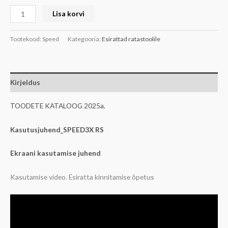
Lisa korvi
Tootekood:
Speed
Kategooria:
Esirattad ratastoolile
Kirjeldus
TOODETE KATALOOG 2025a.
Kasutusjuhend_SPEED3X RS
Ekraani kasutamise juhend
Kasutamise video. Esiratta kinnitamise õpetus