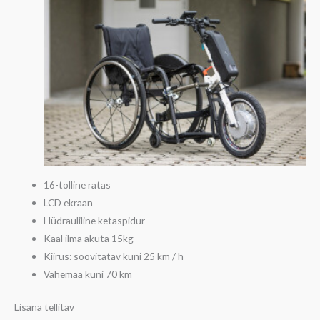
16-tolline ratas
LCD ekraan
Hüdrauliline ketaspidur
Kaal ilma akuta 15kg
Kiirus: soovitatav kuni 25 km / h
Vahemaa kuni 70 km
Lisana tellitav