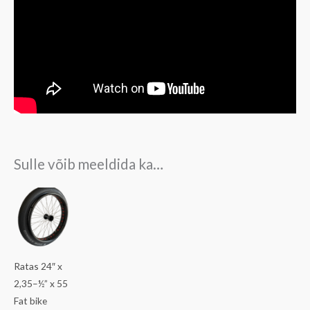
Sulle võib meeldida ka…
Ratas 24″ x
2,35–½” x 55
Fat bike