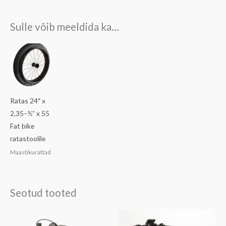
Sulle võib meeldida ka…
Ratas 24″ x
2,35–½” x 55
Fat bike
ratastoolile
Maastikurattad
Seotud tooted