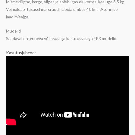
Mitmekülgne, kerge, vilgas ja sobib igas olukorras, kaaluga 8,5 kg,
Võimaldab tasasel marsruudil läbida umbes 40 km, 3-tunnise
laadimisajga.
Mudelid
Saadaval on erineva võimsuse ja kasutusviisiga EP3 mudelid.
Kasutusjuhend: