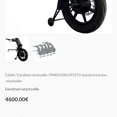
Esileht
/
Esirattad ratastoolile
/ PANDHORA EP3 STD standard esiratas
ratastoolile
Esirattad ratastoolile
4600.00
€