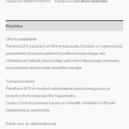
Tootekood:
PANDHORA EP3
Kategooria:
Esirattad ratastoolile
Kirjeldus
Lihtne paigaldada
Pandora EP3 esiratast on lihtne kasutada. Esiratas on valmistatud
patenteeritud universaalsete kooniliste konksudega, mis
võimaldavad siduda ratastooliga vaid mõne liigutusega erinevate
manuaalsete ratastoolide mudelite raamiga.
Turvasüsteemid
Pandhora EP3 on loodud maksimaalse kasutusmugavuse ja
kõrgete ohutusstandardite tagamiseks.
Cruise Control süsteemi kaudu on võimalik sõidukiirust lihtsalt
reguleerida ja seadistada.
Sobib sise- ja väliskeskkonda