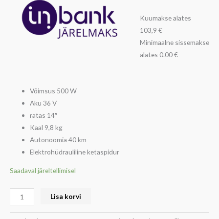
Kuumakse alates
103,9 €
Minimaalne sissemakse
alates 0.00 €
Võimsus 500 W
Aku 36 V
ratas 14″
Kaal 9,8 kg
Autonoomia 40 km
Elektrohüdrauliline ketaspidur
Saadaval järeltellimisel
Lisa korvi