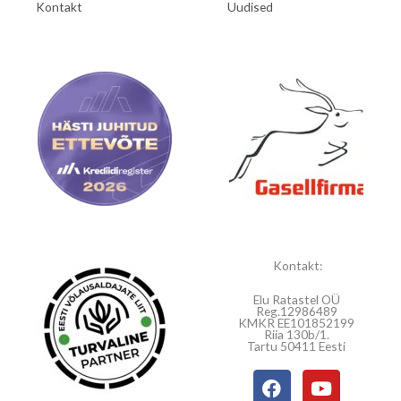
Kontakt
Uudised
Kontakt:
Elu Ratastel OÜ
Reg.12986489
KMKR EE101852199
Riia 130b/1.
Tartu 50411 Eesti
F
Y
a
o