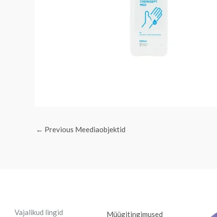
←
Previous Meediaobjektid
Vajalikud lingid
Müügitingimused