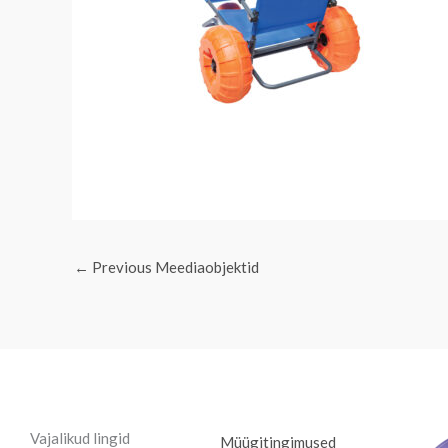
←
Previous Meediaobjektid
Vajalikud lingid
Müügitingimused