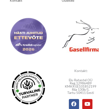
Kontakt
Uudised
Kontakt:
Elu Ratastel OÜ
Reg.12986489
KMKR EE101852199
Riia 130b/1.
Tartu 50411 Eesti
F
Y
a
o