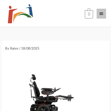
Skip
Main
to
0
content
Menu
By
Raivo
/
18/08/2025