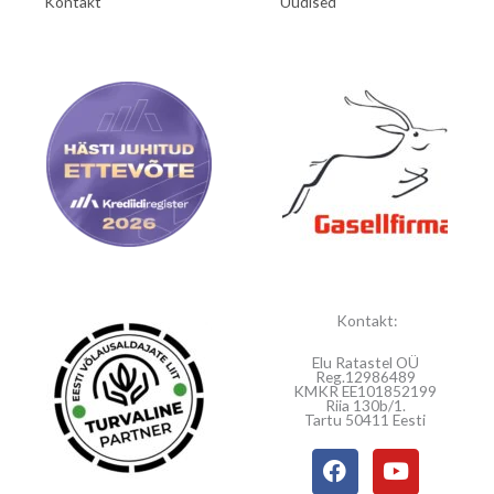
Kontakt
Uudised
Kontakt:
Elu Ratastel OÜ
Reg.12986489
KMKR EE101852199
Riia 130b/1.
Tartu 50411 Eesti
F
Y
a
o