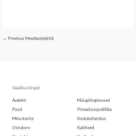
←
Previous Meediaobjektid
Vajalikud lingid
Avaleht
Müügitingimused
Pood
Privaatsuspoliitika
Minu konto
Kodukohandus
Ostukorv
Kaldteed