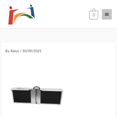
Skip
Main
to
0
content
Menu
By
Raivo
/
30/09/2025