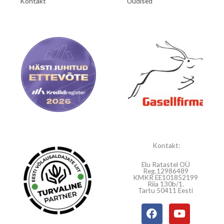
Kontakt
Uudised
Kontakt:
Elu Ratastel OÜ
Reg.12986489
KMKR EE101852199
Riia 130b/1.
Tartu 50411 Eesti
F
Y
a
o