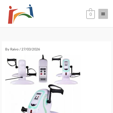
Skip
Main
to
0
content
Menu
By
Raivo
/
27/03/2026