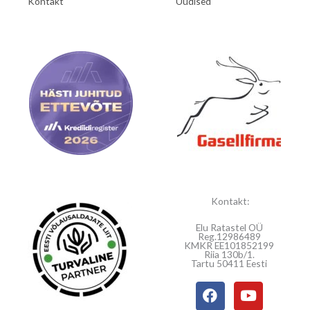
Kontakt
Uudised
Kontakt:
Elu Ratastel OÜ
Reg.12986489
KMKR EE101852199
Riia 130b/1.
Tartu 50411 Eesti
F
Y
a
o