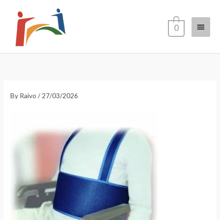
Skip
Main
to
0
content
Menu
By
Raivo
/
27/03/2026