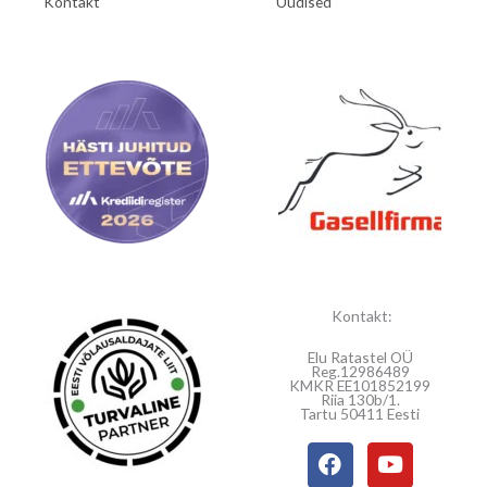
Kontakt
Uudised
Kontakt:
Elu Ratastel OÜ
Reg.12986489
KMKR EE101852199
Riia 130b/1.
Tartu 50411 Eesti
F
Y
a
o