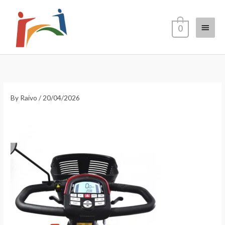
Skip
Main
to
0
content
Menu
By
Raivo
/
20/04/2026