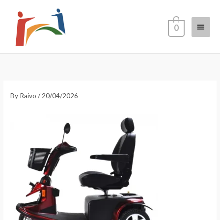
Skip
Main
to
0
content
Menu
By
Raivo
/
20/04/2026