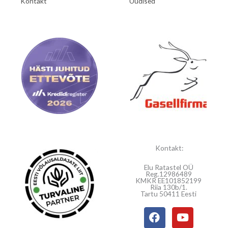
Kontakt
Uudised
Kontakt:
Elu Ratastel OÜ
Reg.12986489
KMKR EE101852199
Riia 130b/1.
Tartu 50411 Eesti
F
Y
a
o