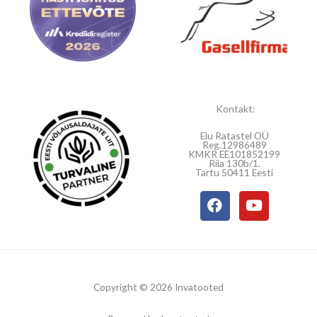
Kontakt:
Elu Ratastel OÜ
Reg.12986489
KMKR EE101852199
Riia 130b/1.
Tartu 50411 Eesti
F
Y
a
o
c
u
e
t
b
u
o
b
o
e
Copyright © 2026 Invatooted
k