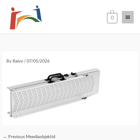
Skip
Main
to
0
content
Menu
By
Raivo
/
07/05/2026
←
Previous Meediaobjektid