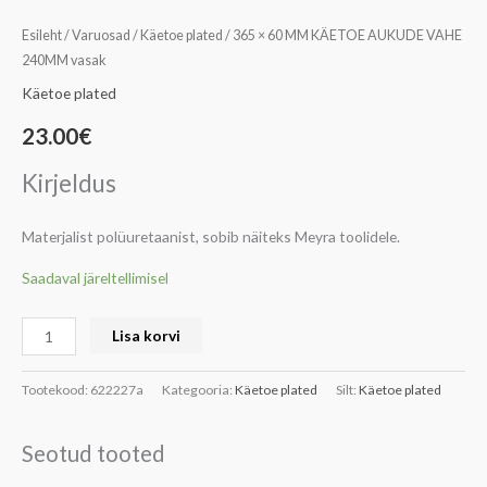
Esileht
/
Varuosad
/
Käetoe plated
/ 365 × 60 MM KÄETOE AUKUDE VAHE
240MM vasak
Käetoe plated
23.00
€
Kirjeldus
Materjalist polüuretaanist, sobib näiteks Meyra toolidele.
Saadaval järeltellimisel
Lisa korvi
Tootekood:
622227a
Kategooria:
Käetoe plated
Silt:
Käetoe plated
Seotud tooted