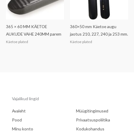
365 × 60 MM KÄETOE
360×50 mm Käetoe augu
AUKUDE VAHE 240MM parem
jaotus 210, 227, 240 ja 253 mm.
Käetoe plated
Käetoe plated
Vajalikud lingid
Avaleht
Müügitingimused
Pood
Privaatsuspoliitika
Minu konto
Kodukohandus