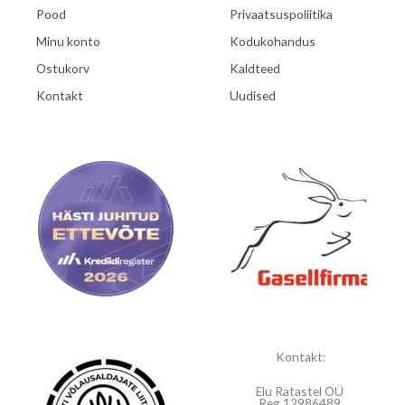
Pood
Privaatsuspoliitika
Minu konto
Kodukohandus
Ostukorv
Kaldteed
Kontakt
Uudised
Kontakt:
Elu Ratastel OÜ
Reg.12986489