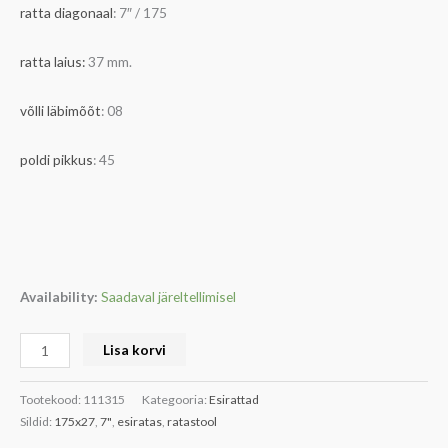
ratta diagonaal
: 7″ / 175
ratta laius:
37 mm.
võlli läbimõõt
: 08
poldi pikkus
: 45
Availability:
Saadaval järeltellimisel
Lisa korvi
Tootekood:
111315
Kategooria:
Esirattad
Sildid:
175x27
,
7"
,
esiratas
,
ratastool