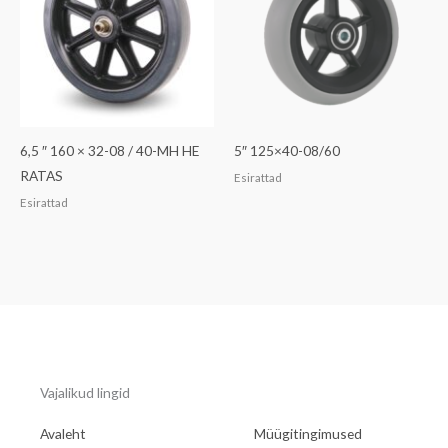
6,5 ″ 160 × 32-08 / 40-MH HE
5″ 125×40-08/60
RATAS
Esirattad
Esirattad
Vajalikud lingid
Avaleht
Müügitingimused