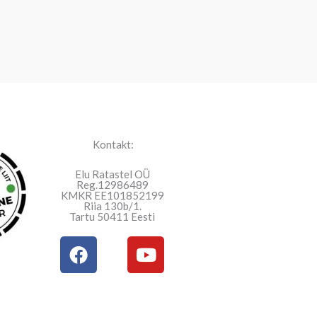
Kontakt:
Elu Ratastel OÜ
Reg.12986489
KMKR EE101852199
Riia 130b/1.
Tartu 50411 Eesti
F
Y
a
o
c
u
e
t