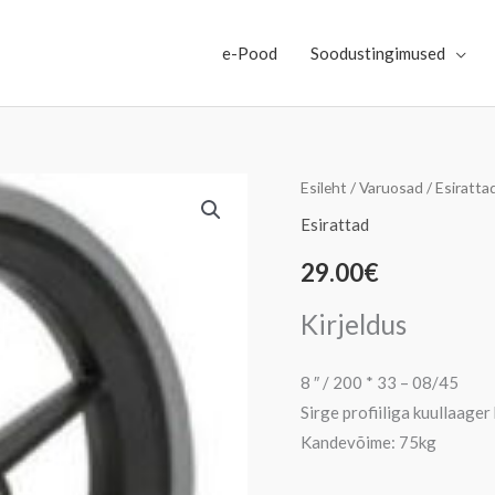
e-Pood
Soodustingimused
8-
Esileht
/
Varuosad
/
Esiratta
TOLLINE
Esirattad
200
29.00
€
×
33-
Kirjeldus
08
/
8 ″ / 200 * 33 – 08/45
45
Sirge profiiliga kuullaager
KLFK
Kandevõime: 75kg
GU-
RATAS