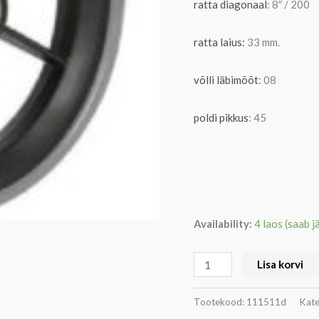
ratta diagonaal
: 8″ / 200
kogus
ratta laius:
33 mm.
võlli läbimõõt
: 08
poldi pikkus
: 45
Availability:
4 laos (saab j
Lisa korvi
Tootekood:
111511d
Kate