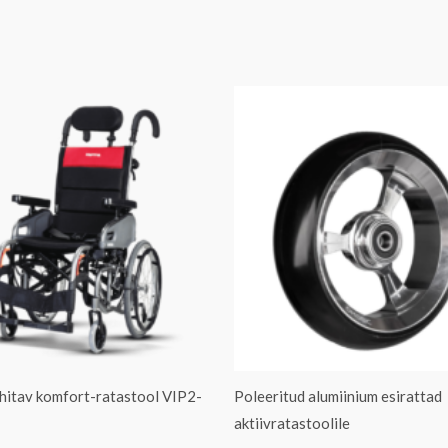
uhitav komfort-ratastool VIP2-
Poleeritud alumiinium esirattad
aktiivratastoolile