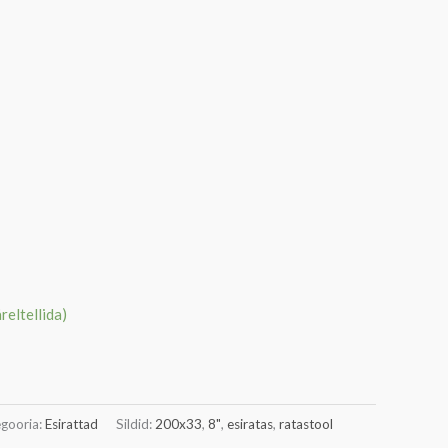
äreltellida)
gooria:
Esirattad
Sildid:
200x33
,
8"
,
esiratas
,
ratastool