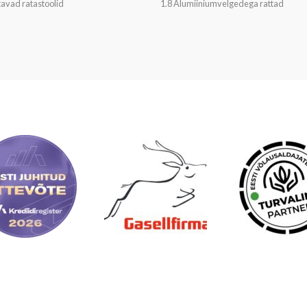
itavad ratastoolid
1.8 Alumiiniumvelgedega rattad