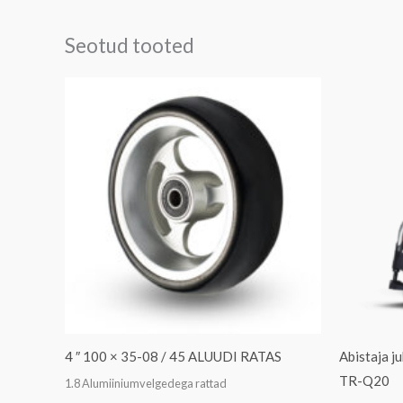
Seotud tooted
4 ″ 100 × 35-08 / 45 ALUUDI RATAS
Abistaja j
TR-Q20
1.8 Alumiiniumvelgedega rattad