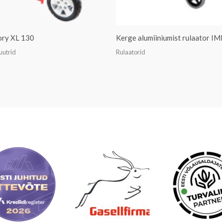
ory XL 130
Kerge alumiiniumist rulaator I
uutrid
Rulaatorid