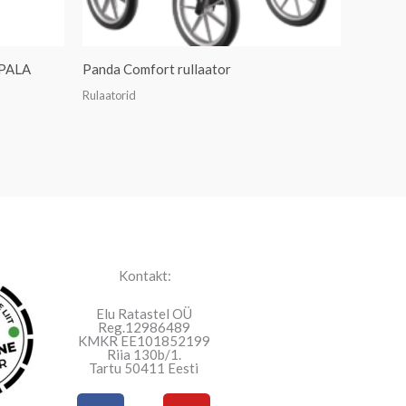
MPALA
Panda Comfort rullaator
Rulaatorid
Kontakt:
Elu Ratastel OÜ
Reg.12986489
KMKR EE101852199
Riia 130b/1.
Tartu 50411 Eesti
F
Y