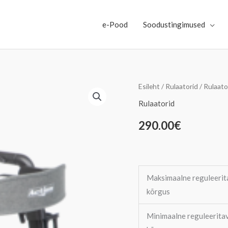
e-Pood
Soodustingimused
Action
Esileht
/
Rulaatorid
/
Rulaato
Black
Rulaatorid
kogus
290.00
€
Maksimaalne reguleerit
kõrgus
Minimaalne reguleerita