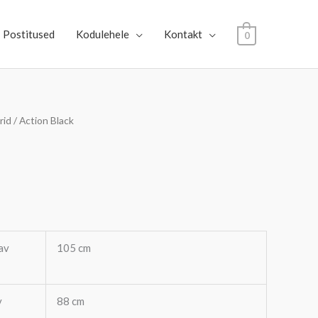
Postitused
Kodulehele
Kontakt
0
rid
/ Action Black
av
105 cm
v
88 cm