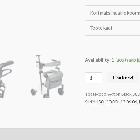
Koti maksimaalne koor
Toote kaal
Availability:
1 laos (saab j
Lisa korvi
Tootekood:
Action Black 08
Sildid:
ISO KOOD: 12.06.06
,