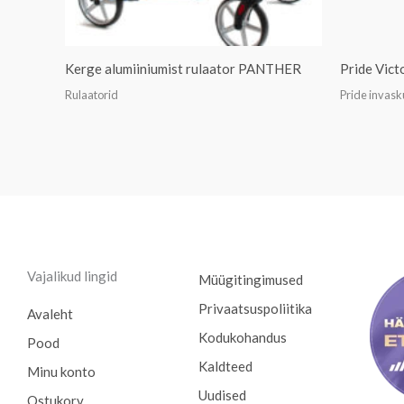
Kerge alumiiniumist rulaator PANTHER
Pride Vict
Rulaatorid
Pride invask
Vajalikud lingid
Müügitingimused
Privaatsuspoliitika
Avaleht
Kodukohandus
Pood
Kaldteed
Minu konto
Uudised
Ostukorv