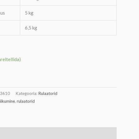
mus
5 kg
6,5 kg
äreltellida)
03610
Kategooria:
Rulaatorid
liikumine
,
rulaatorid