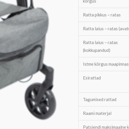
kõrgus
Ratta pikkus – ratas
Ratta laius – ratas (avat
Ratta laius – ratas
(kokkupandud)
Istme kõrgus maapinnas
Esirattad
Tagumised rattad
Raami materjal
Patsiendi maksimaalne k