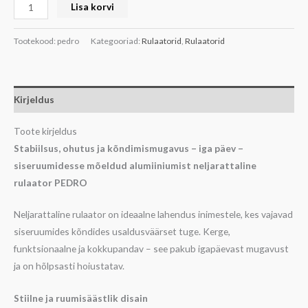
Lisa korvi
Tootekood:
pedro
Kategooriad:
Rulaatorid
,
Rulaatorid
Kirjeldus
Toote kirjeldus
Stabiilsus, ohutus ja kõndimismugavus – iga päev –
siseruumidesse mõeldud alumiiniumist neljarattaline
rulaator PEDRO
Neljarattaline rulaator on ideaalne lahendus inimestele, kes vajavad
siseruumides kõndides usaldusväärset tuge. Kerge,
funktsionaalne ja kokkupandav – see pakub igapäevast mugavust
ja on hõlpsasti hoiustatav.
Stiilne ja ruumisäästlik disain