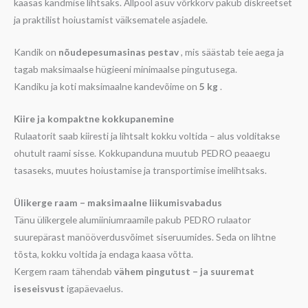
kaasas kandmise lihtsaks. Allpool asuv võrkkorv pakub diskreetset
ja praktilist hoiustamist väiksematele asjadele.
Kandik on
nõudepesumasinas pestav
, mis säästab teie aega ja
tagab maksimaalse hügieeni minimaalse pingutusega.
Kandiku ja koti maksimaalne kandevõime on
5 kg
.
Kiire ja kompaktne kokkupanemine
Rulaatorit saab kiiresti ja lihtsalt kokku voltida – alus volditakse
ohutult raami sisse. Kokkupanduna muutub PEDRO peaaegu
tasaseks, muutes hoiustamise ja transportimise imelihtsaks.
Ülikerge raam – maksimaalne liikumisvabadus
Tänu ülikergele alumiiniumraamile pakub PEDRO rulaator
suurepärast manööverdusvõimet siseruumides. Seda on lihtne
tõsta, kokku voltida ja endaga kaasa võtta.
Kergem raam tähendab
vähem pingutust – ja suuremat
iseseisvust
igapäevaelus.