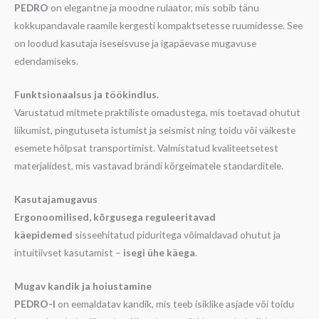
PEDRO
on elegantne ja moodne rulaator, mis sobib tänu
kokkupandavale raamile kergesti kompaktsetesse ruumidesse. See
on loodud kasutaja iseseisvuse ja igapäevase mugavuse
edendamiseks.
Funktsionaalsus ja töökindlus.
Varustatud mitmete praktiliste omadustega, mis toetavad ohutut
liikumist, pingutuseta istumist ja seismist ning toidu või väikeste
esemete hõlpsat transportimist. Valmistatud kvaliteetsetest
materjalidest, mis vastavad brändi kõrgeimatele standarditele.
Kasutajamugavus
Ergonoomilised, kõrgusega reguleeritavad
käepidemed
sisseehitatud piduritega võimaldavad ohutut ja
intuitiivset kasutamist –
isegi ühe käega
.
Mugav kandik ja hoiustamine
PEDRO-l
on eemaldatav kandik, mis teeb isiklike asjade või toidu