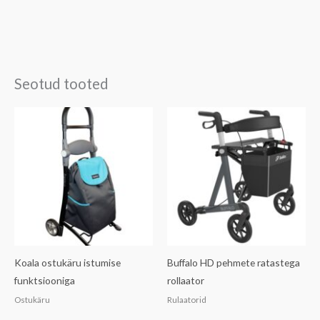
Seotud tooted
Koala ostukäru istumise
Buffalo HD pehmete ratastega
funktsiooniga
rollaator
Ostukäru
Rulaatorid