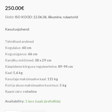
250.00
€
Sildid:
ISO KOOD: 12.06.06
,
liikumine
,
rulaatorid
Kasutusjuhend:
Tehnilised andmed
Kogulaius:
60 cm
Kogusügavus:
66 cm
Kandiku mõõtmed:
38 x 29 cm
Käepideme kõrguse reguleerimine:
89-94 cm
Kaal:
5,6 kg
Kasutaja maksimaalne kaal:
115 kg
Koti ja aluse maksimaalne koormus:
5 kg
Raami värv:
roheline
Availability:
1 laos (saab järeltellida)