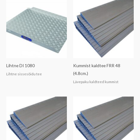
Lihtne DI 1080
Kummist kaldtee FRR 48
(4.8cm.)
Lihtne sissesõidu tee
Lävepaku kaldteed kummist