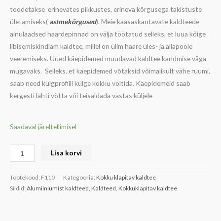
toodetakse erinevates pikkustes, erineva kõrgusega takistuste
ületamiseks(
astmekõrgused
). Meie kaasaskantavate kaldteede
ainulaadsed haardepinnad on välja töötatud selleks, et luua kõige
libisemiskindlam kaldtee, millel on ülim haare üles- ja allapoole
veeremiseks. Uued käepidemed muudavad kaldtee kandmise väga
mugavaks. Selleks, et käepidemed võtaksid võimalikult vähe ruumi,
saab need külgprofiili külge kokku voltida. Käepidemeid saab
kergesti lahti võtta või teisaldada vastas küljele
Saadaval järeltellimisel
Lisa korvi
Tootekood:
F110
Kategooria:
Kokku klapitav kaldtee
Sildid:
Alumiiniumist kaldteed
,
Kaldteed
,
Kokkuklapitav kaldtee