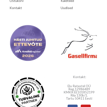
Ostukorv
Kaldteed
Kontakt
Uudised
Kontakt:
Elu Ratastel OÜ
Reg.12986489
KMKR EE101852199
Riia 130b/1.
Tartu 50411 Eesti
F
Y