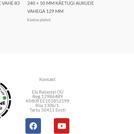
 VAHE 83
240 × 50 MM KÄETUGI AUKUDE
VAHEGA 129 MM
Käetoe plated
Kontakt:
Elu Ratastel OÜ
Reg.12986489
KMKR EE101852199
Riia 130b/1.
Tartu 50411 Eesti
F
Y
a
o