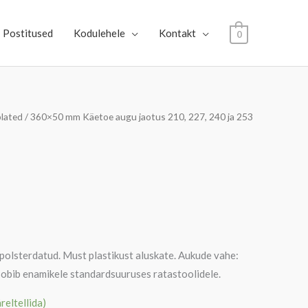
Postitused
Kodulehele
Kontakt
0
lated
/ 360×50 mm Käetoe augu jaotus 210, 227, 240 ja 253
polsterdatud. Must plastikust aluskate. Aukude vahe:
Sobib enamikele standardsuuruses ratastoolidele.
äreltellida)