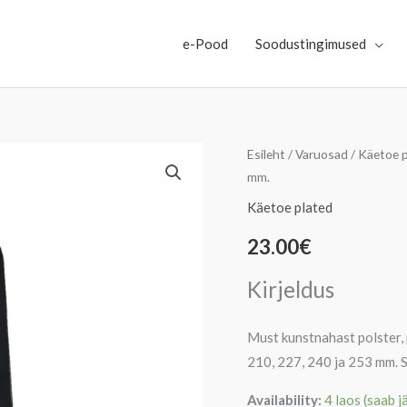
e-Pood
Soodustingimused
360×50
Esileht
/
Varuosad
/
Käetoe p
mm.
mm
Käetoe
Käetoe plated
augu
23.00
€
jaotus
210,
Kirjeldus
227,
240
Must kunstnahast polster, 
ja
210, 227, 240 ja 253 mm. 
253
mm.
Availability:
4 laos (saab j