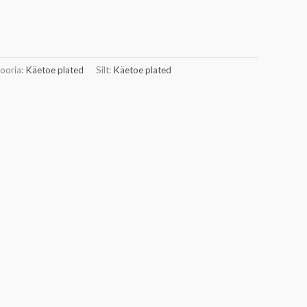
ooria:
Käetoe plated
Silt:
Käetoe plated