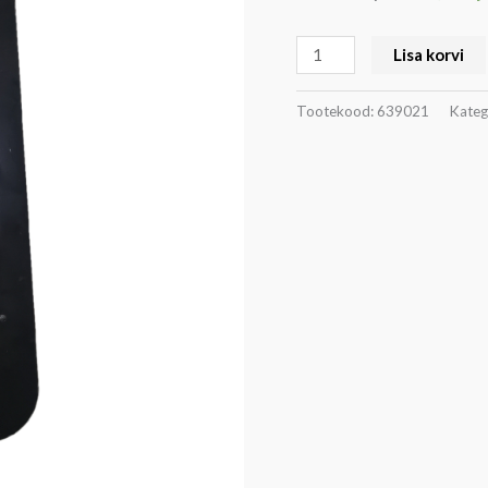
kogus
Lisa korvi
Tootekood:
639021
Kateg