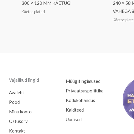
300 × 120 MM KÄETUGI
240 × 58
VAHEGA 
Käetoe plated
Käetoe plat
Vajalikud lingid
Müügitingimused
Privaatsuspoliitika
Avaleht
Kodukohandus
Pood
Kaldteed
Minu konto
Uudised
Ostukorv
Kontakt