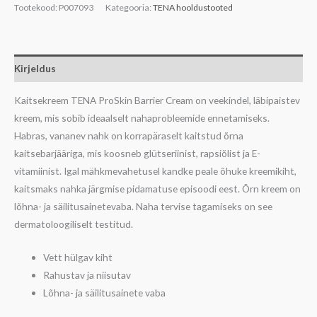
Tootekood:
P007093
Kategooria:
TENA hooldustooted
Kirjeldus
Kaitsekreem TENA ProSkin Barrier Cream on veekindel, läbipaistev
kreem, mis sobib ideaalselt nahaprobleemide ennetamiseks.
Habras, vananev nahk on korrapäraselt kaitstud õrna
kaitsebarjääriga, mis koosneb glütseriinist, rapsiõlist ja E-
vitamiinist. Igal mähkmevahetusel kandke peale õhuke kreemikiht,
kaitsmaks nahka järgmise pidamatuse episoodi eest. Õrn kreem on
lõhna- ja säilitusainetevaba. Naha tervise tagamiseks on see
dermatoloogiliselt testitud.
Vett hülgav kiht
Rahustav ja niisutav
Lõhna- ja säilitusainete vaba