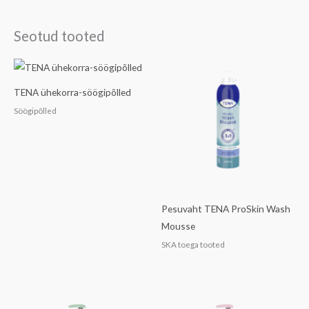
Seotud tooted
TENA ühekorra-söögipõlled
Söögipõlled
Pesuvaht TENA ProSkin Wash
Mousse
SKA toega tooted