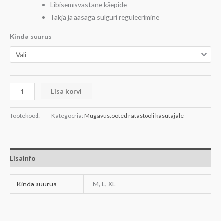
Libisemisvastane käepide
Takja ja aasaga sulguri reguleerimine
Kinda suurus
Lisa korvi
Tootekood:
-
Kategooria:
Mugavustooted ratastooli kasutajale
Lisainfo
Kinda suurus
M, L, XL