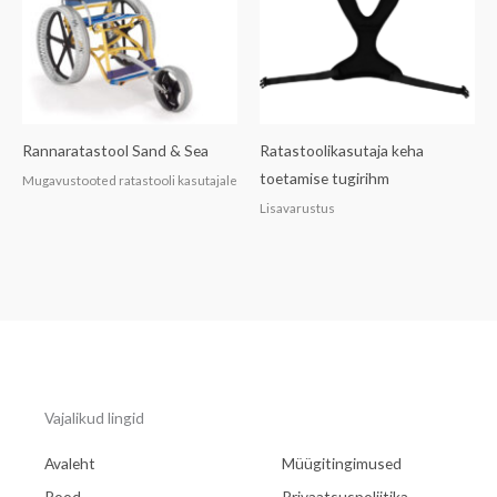
Rannaratastool Sand & Sea
Ratastoolikasutaja keha
toetamise tugirihm
Mugavustooted ratastooli kasutajale
Lisavarustus
Vajalikud lingid
Avaleht
Müügitingimused
Pood
Privaatsuspoliitika