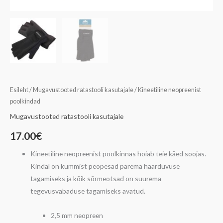
Esileht
/
Mugavustooted ratastooli kasutajale
/ Kineetiline neopreenist
poolkindad
Mugavustooted ratastooli kasutajale
17.00
€
Kineetiline neopreenist poolkinnas hoiab teie käed soojas.
Kindal on kummist peopesad parema haarduvuse
tagamiseks ja kõik sõrmeotsad on suurema
tegevusvabaduse tagamiseks avatud.
2,5 mm neopreen