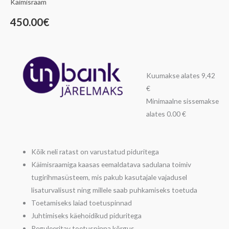
Käimisraam
450.00
€
Kuumakse alates 9,42
€
Minimaalne sissemakse
alates 0.00 €
Kõik neli ratast on varustatud piduritega
Käimisraamiga kaasas eemaldatava sadulana toimiv
tugirihmasüsteem, mis pakub kasutajale vajadusel
lisaturvalisust ning millele saab puhkamiseks toetuda
Toetamiseks laiad toetuspinnad
Juhtimiseks käehoidikud piduritega
Reguleeritav toetuspinna kõrgus