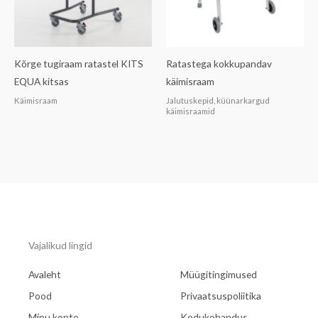
Kõrge tugiraam ratastel KITS
Ratastega kokkupandav
EQUA kitsas
käimisraam
Käimisraam
Jalutuskepid, küünarkargud
käimisraamid
Vajalikud lingid
Avaleht
Müügitingimused
Pood
Privaatsuspoliitika
Minu konto
Kodukohandus