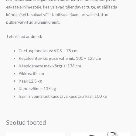
eakatele inimestele, kes vajavad täiendavat tuge, et säilitada
kõndimisel tasakaal või stabiilsus. Raam on valmistatud
pulbervärvitud alumiiniumist.
Tehnilised andmed:
Toetuspinna laius: 67,5 – 75 cm
Reguleeritav kõrguse vahemik: 100 – 123 cm
Käepidemete max kõrgus: 136 cm
Pikkus: 82 cm
Kaal: 12,5 kg
Kandevõime: 135 kg
Isumis võimalust kasutava kasutaja kaal: 100 kg
Seotud tooted