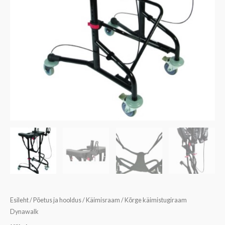
Esileht
/
Põetus ja hooldus
/
Käimisraam
/ Kõrge käimistugiraam
Dynawalk