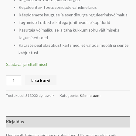
Reguleeritav toetuspindade vaheline laius
Käepidemete kauguse ja asendinurga reguleerimisvõimalus
Tagumistel ratastel kätega juhitavad seisupidurid
Kasutaja võimaliku selja taha kukkumisohu vältimiseks
tagumised toed
Rataste peal plastikust kaitsmed, et vältida mööbli ja seinte
kahjustusi
Saadaval järeltellimisel
Lisa korvi
Tootekood:
313002 dynawalk
Kategooria:
Käimisraam
Kirjeldus
Dynawalk käimistugiraam on abivahend liikumispuudega või