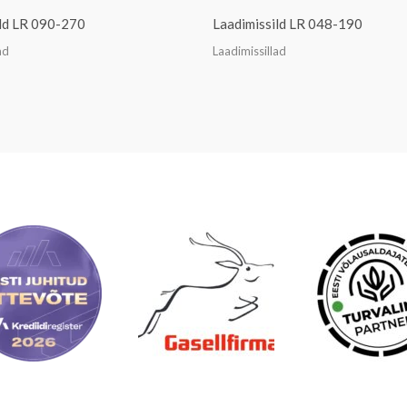
ild LR 090-270
Laadimissild LR 048-190
ad
Laadimissillad