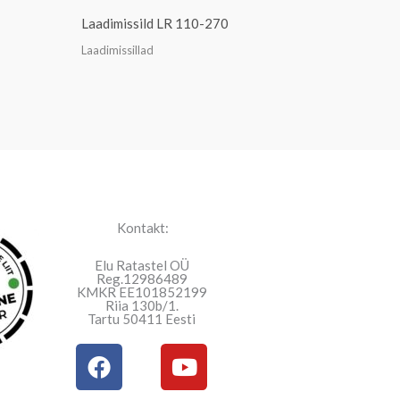
Laadimissild LR 110-270
Laadimissillad
Kontakt:
Elu Ratastel OÜ
Reg.12986489
KMKR EE101852199
Riia 130b/1.
Tartu 50411 Eesti
F
Y
a
o