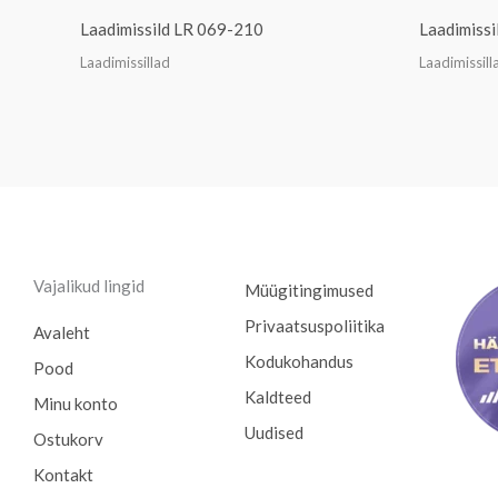
Laadimissild LR 069-210
Laadimiss
Laadimissillad
Laadimissill
Vajalikud lingid
Müügitingimused
Privaatsuspoliitika
Avaleht
Kodukohandus
Pood
Kaldteed
Minu konto
Uudised
Ostukorv
Kontakt