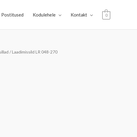
Postitused
Kodulehele
Kontakt
0
illad
/ Laadimissild LR 048-270