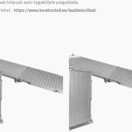
i
aab hõlpsalt auto tagaküljele paigaldada.
*
s
a lehel:
https://www.invatooted.ee/laadimissillad/
t