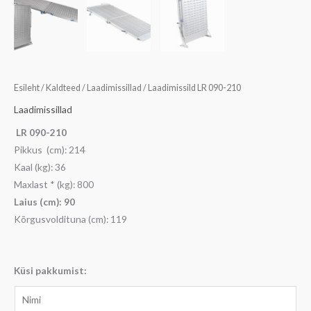
Esileht
/
Kaldteed
/
Laadimissillad
/ Laadimissild LR 090-210
Laadimissillad
LR 090-210
Pikkus (cm): 214
Kaal (kg): 36
Maxlast * (kg): 800
Laius (cm): 90
Kõrgusvoldituna (cm): 119
Küsi pakkumist:
N