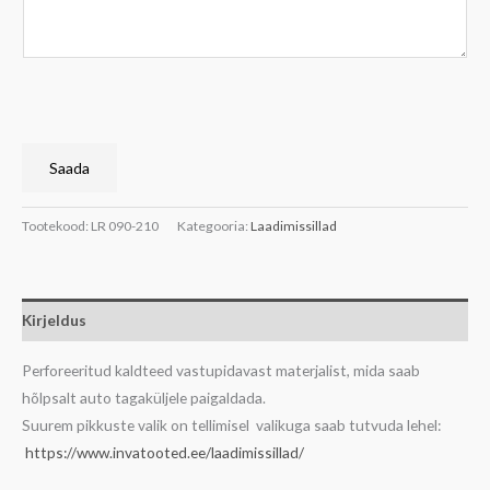
s
a
o
v
o
a
v
d
i
k
t
ü
e
Saada
s
p
i
a
Tootekood:
LR 090-210
Kategooria:
Laadimissillad
m
k
u
k
s
u
Kirjeldus
e
m
d
i
Perforeeritud kaldteed vastupidavast materjalist, mida saab
*
s
hõlpsalt auto tagaküljele paigaldada.
t
Suurem pikkuste valik on tellimisel valikuga saab tutvuda lehel:
https://www.invatooted.ee/laadimissillad/