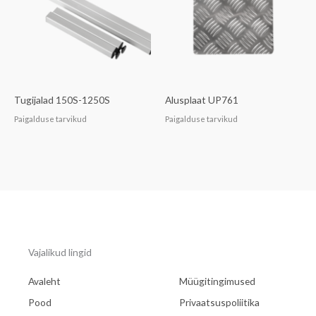
Tugijalad 150S-1250S
Alusplaat UP761
Paigalduse tarvikud
Paigalduse tarvikud
Vajalikud lingid
Avaleht
Müügitingimused
Pood
Privaatsuspoliitika