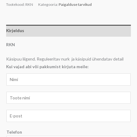
Tootekood:
RKN
Kategooria:
Paigalduse tarvikud
Kirjeldus
RKN
Käsipuu liigend. Reguleeritav nurk ja käsipuid ühendatav detail
Kui vajad abi või pakkumist kirjuta meile:
N
i
m
T
i
o
*
o
E
d
-
e
p
Telefon
,
o