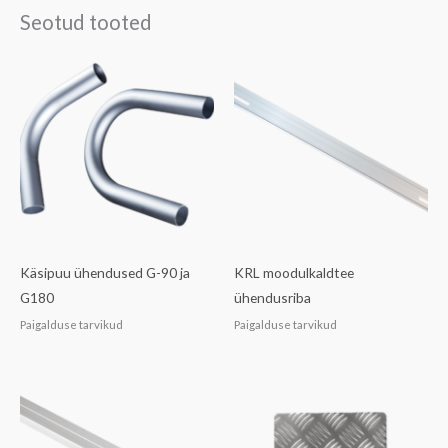
a
Seotud tooted
u
k
s
k
e
u
d
m
*
i
s
t
Käsipuu ühendused G-90 ja
KRL moodulkaldtee
G180
ühendusriba
Paigalduse tarvikud
Paigalduse tarvikud