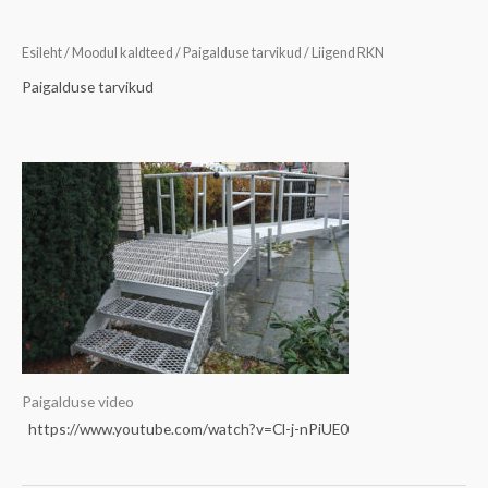
Esileht
/
Moodul kaldteed
/
Paigalduse tarvikud
/ Liigend RKN
Paigalduse tarvikud
Paigalduse video
https://www.youtube.com/watch?v=Cl-j-nPiUE0