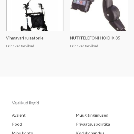
Vihmavari rulaatorile
NUTITELEFONI HOIDIK 85
Erinevad tarvikud
Erinevad tarvikud
Vajalikud lingid
Avaleht
Müügitingimused
Pood
Privaatsuspoliitika
Minu konto
Kodukohandus