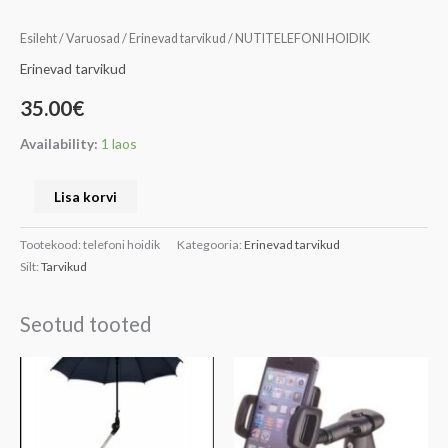
Esileht
/
Varuosad
/
Erinevad tarvikud
/ NUTITELEFONI HOIDIK
Erinevad tarvikud
35.00
€
Availability:
1 laos
Lisa korvi
Tootekood:
telefoni hoidik
Kategooria:
Erinevad tarvikud
Silt:
Tarvikud
Seotud tooted