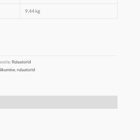
9,44 kg
ooria:
Rulaatorid
liikumine
,
rulaatorid