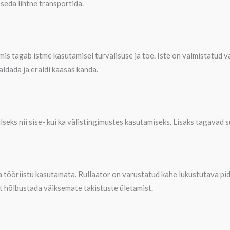
seda lihtne transportida.
s tagab istme kasutamisel turvalisuse ja toe. Iste on valmistatud va
aldada ja eraldi kaasas kanda.
lseks nii sise- kui ka välistingimustes kasutamiseks. Lisaks tagava
tööriistu kasutamata. Rullaator on varustatud kahe lukustutava pid
et hõlbustada väiksemate takistuste ületamist.