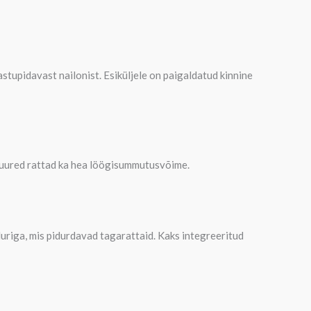
stupidavast nailonist. Esiküljele on paigaldatud kinnine
d suured rattad ka hea löögisummutusvõime.
uriga, mis pidurdavad tagarattaid. Kaks integreeritud