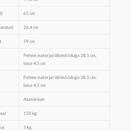
d)
65 cm
pandud)
26,4 cm
t
59 cm
Pehme materjal läbimõõduga 28.5 cm,
laius 4,5 cm
Pehme materjal läbimõõduga 28,5 cm,
laius 4,5 cm
Alumiinium
aal
150 kg
mus
5 kg