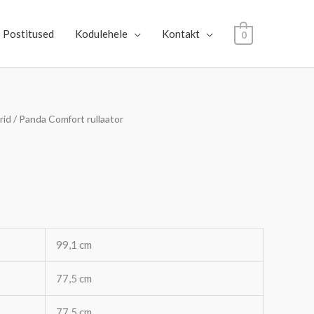
Postitused
Kodulehele
Kontakt
0
rid
/ Panda Comfort rullaator
99,1 cm
77,5 cm
77,5 cm