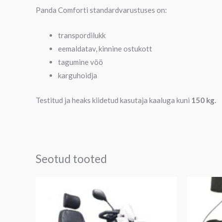
Panda Comforti standardvarustuses on:
transpordilukk
eemaldatav, kinnine ostukott
tagumine vöö
karguhoidja
Testitud ja heaks kiidetud kasutaja kaaluga kuni
150 kg.
Seotud tooted