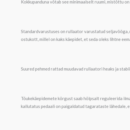
Kokkupanduna võtab see minimaalselt ruumi, mistõttu on 
Standardvarustuses on rullaator varustatud seljavööga, mi
ostukott, millel on kaks käepidet, et seda oleks lihtne eem
Suured pehmed rattad muudavad rullaatori heaks ja stabii
Tõukekäepidemete kõrgust saab hõlpsalt reguleerida ilma 
kallutatus pedaali on paigaldatud tagarataste lähedale, 