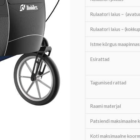
Rulaatori laius – (avatu
Rulaatori laius – (kokku
Istme kõrgus maapinnas
Esirattad
Tagumised rattad
Raami materjal
Patsiendi maksimaalne k
Koti maksimaalne koor