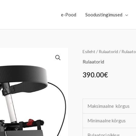
e-Pood
Soodustingimused
Panda
Esileht
/
Rulaatorid
/
Rulaato
Comfort
Rulaatorid
rullaator
390.00
€
kogus
Maksimaalne kõrgus
Minimaalne kõrgus
Rulaatori pikkus