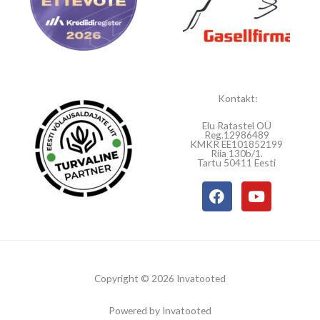
Kontakt:
Elu Ratastel OÜ
Reg.12986489
KMKR EE101852199
Riia 130b/1.
Tartu 50411 Eesti
F
Y
a
o
c
u
e
t
b
u
o
b
o
e
Copyright © 2026 Invatooted
k
Powered by Invatooted