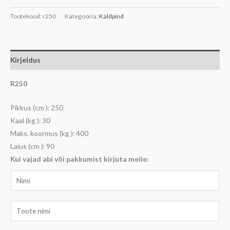
Tootekood:
r250
Kategooria:
Kaldpind
Kirjeldus
R250
Pikkus (cm ): 250
Kaal (kg ): 30
Maks. koormus (kg ): 400
Laius (cm ): 90
Kui vajad abi või pakkumist kirjuta meile:
N
i
m
T
i
o
*