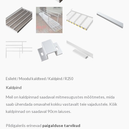
Esileht
/
Moodul kaldteed
/
Kaldpind
/ R250
Kaldpind
Meil on kaldpinnad saadaval mitmesugustes mõõtmetes, mida
saab ühendada omavahel kokku vastavalt teie vajadustele. Kõik
kaldpinnad on saadaval 90cm laiuses.
Pildigaleriis erinevad
paigalduse tarvikud