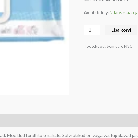
Availability:
2 laos (saab j
Lisa korvi
Tootekood:
Seni care N80
d. Mõeldud tundlikule nahale. Salvrätikud on väga vastupidavad ja e