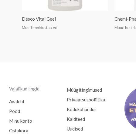
Desco Vital Geel
Chemi-Pha
Muud hooldustooted
Muud hoold
Vajalikud lingid
Müügitingimused
Privaatsuspoliitika
Avaleht
Kodukohandus
Pood
Kaldteed
Minu konto
Uudised
Ostukorv