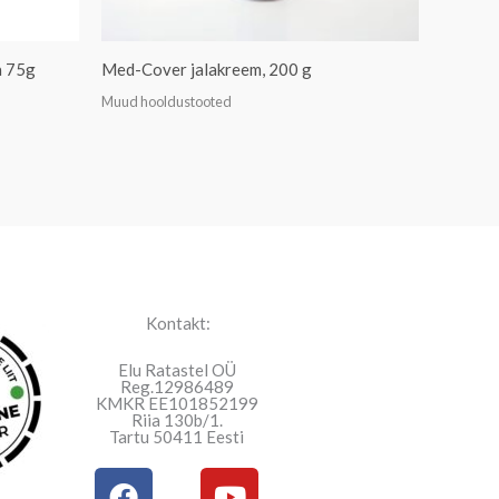
a 75g
Med-Cover jalakreem, 200 g
Muud hooldustooted
Kontakt:
Elu Ratastel OÜ
Reg.12986489
KMKR EE101852199
Riia 130b/1.
Tartu 50411 Eesti
F
Y