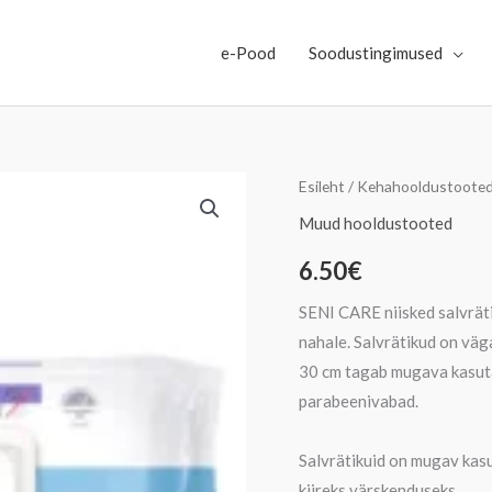
e-Pood
Soodustingimused
Seni
Esileht
/
Kehahooldustoote
Care
Muud hooldustooted
niisked
6.50
€
salvrätid,
N80
SENI CARE niisked salvrät
kogus
nahale. Salvrätikud on väg
30 cm tagab mugava kasuta
parabeenivabad.
Salvrätikuid on mugav kasu
kiireks värskenduseks.