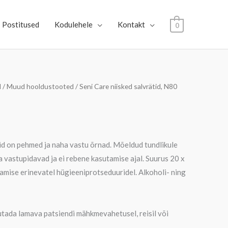
Postitused
Kodulehele
Kontakt
0
d
/
Muud hooldustooted
/ Seni Care niisked salvrätid, N80
id on pehmed ja naha vastu õrnad. Mõeldud tundlikule
a vastupidavad ja ei rebene kasutamise ajal. Suurus 20 x
mise erinevatel hügieeniprotseduuridel. Alkoholi- ning
tada lamava patsiendi mähkmevahetusel, reisil või