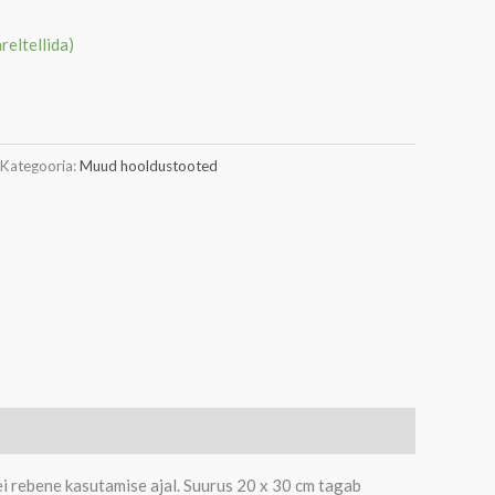
äreltellida)
Kategooria:
Muud hooldustooted
i rebene kasutamise ajal. Suurus 20 x 30 cm tagab