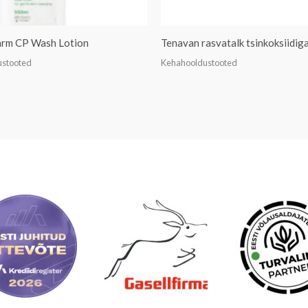
rm CP Wash Lotion
Tenavan rasvatalk tsinkoksiidig
ustooted
Kehahooldustooted