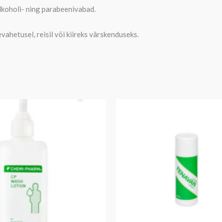
lkoholi- ning parabeenivabad.
hetusel, reisil või kiireks värskenduseks.