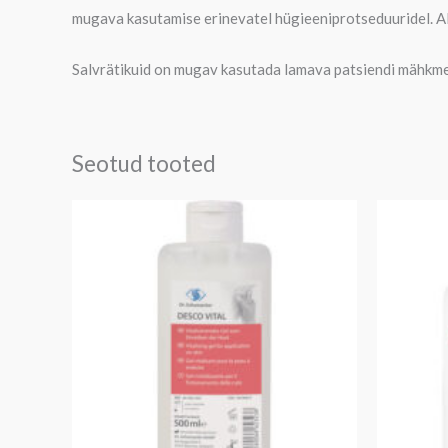
mugava kasutamise erinevatel hügieeniprotseduuridel. A
Salvrätikuid on mugav kasutada lamava patsiendi mähkmeva
Seotud tooted