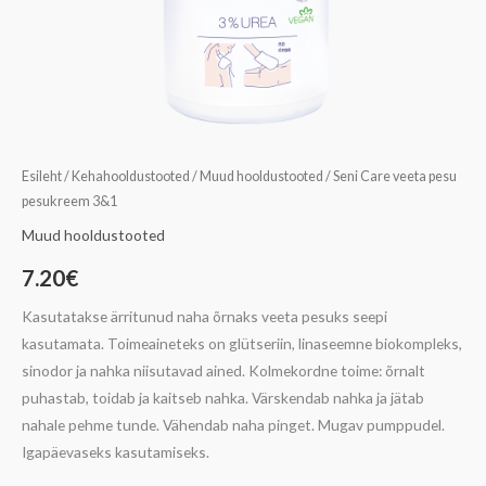
Esileht
/
Kehahooldustooted
/
Muud hooldustooted
/ Seni Care veeta pesu
pesukreem 3&1
Muud hooldustooted
7.20
€
Kasutatakse ärritunud naha õrnaks veeta pesuks seepi
kasutamata. Toimeaineteks on glütseriin, linaseemne biokompleks,
sinodor ja nahka niisutavad ained. Kolmekordne toime: õrnalt
puhastab, toidab ja kaitseb nahka. Värskendab nahka ja jätab
nahale pehme tunde. Vähendab naha pinget. Mugav pumppudel.
Igapäevaseks kasutamiseks.