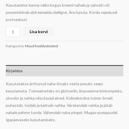
Kasutamine: kanna väike kogus kreemi nahale ja salvräti või
pesemiskinda abil eemalda üleliigne. Ära loputa. Korda vajadusel
protseduuri.
Lisa korvi
Kategooria:
Muud hooldustooted
Kirjeldus
Kasutatakse ärritunud naha õrnaks veeta pesuks seepi
kasutamata. Toimeaineteks on glütseriin, linaseemne biokompleks,
sinodor ja nahka niisutavad ained. Kolmekordne toime: õrnalt
puhastab, toidab ja kaitseb nahka. Värskendab nahka ja jätab
nahale pehme tunde. Vähendab naha pinget. Mugav pumppudel.
Igapäevaseks kasutamiseks.