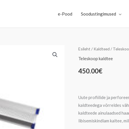
e-Pood
Soodustingimused
Teleskoop
Esileht
/
Kaldteed
/
Teleskoo
kaldteerelsside
Teleskoop kaldtee
paar
450.00
€
2-
osaline
T
090
Uute profiilide ja perfor
kogus
kaldteedega võrreldes vä
kaldteede ainulaadsed haar
libisemiskindlam kaltee, mi