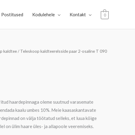
Postitused
Kodulehele
Kontakt
0
p kaldtee
/ Teleskoop kaldteerelsside paar 2-osaline T 090
eeritud haardepinnaga oleme suutnud varasemate
hendada kaalu umbes 10%. Meie kaasaskantavate
depinnad on välja töötatud selleks, et luua kõige
llel on ülim haare üles- ja allapoole veeremiseks.