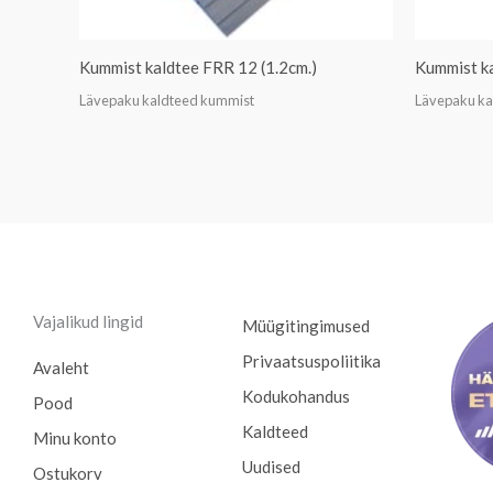
Kummist kaldtee FRR 12 (1.2cm.)
Kummist ka
Lävepaku kaldteed kummist
Lävepaku ka
Vajalikud lingid
Müügitingimused
Privaatsuspoliitika
Avaleht
Kodukohandus
Pood
Kaldteed
Minu konto
Uudised
Ostukorv