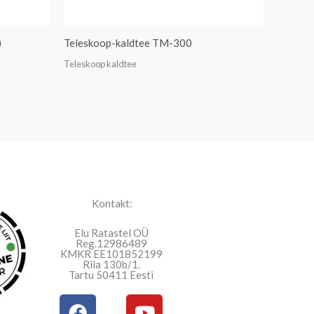
)
Teleskoop-kaldtee TM-300
Teleskoop kaldtee
Kontakt:
Elu Ratastel OÜ
Reg.12986489
KMKR EE101852199
Riia 130b/1.
Tartu 50411 Eesti
F
Y