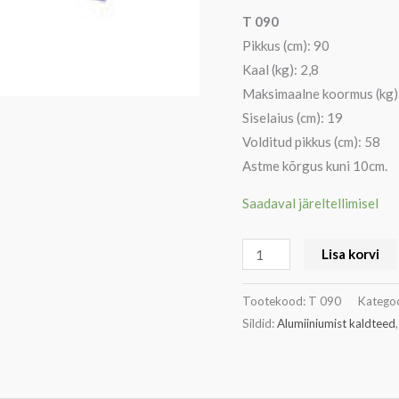
T 090
Pikkus (cm): 90
Kaal (kg): 2,8
Maksimaalne koormus (kg)
Siselaius (cm): 19
Volditud pikkus (cm): 58
Astme kõrgus kuni 10cm.
Saadaval järeltellimisel
Lisa korvi
Tootekood:
T 090
Kategoo
Sildid:
Alumiiniumist kaldteed