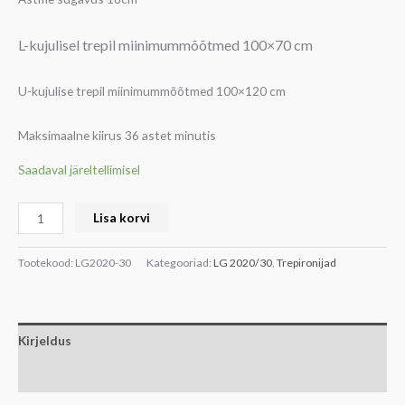
L-kujulisel trepil miinimummõõtmed 100×70 cm
U-kujulise trepil miinimummõõtmed 100×120 cm
Maksimaalne kiirus 36 astet minutis
Saadaval järeltellimisel
Lisa korvi
Tootekood:
LG2020-30
Kategooriad:
LG 2020/30
,
Trepironijad
Kirjeldus
Lisainfo