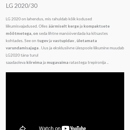
LG 2020/30
LG 2020 on lahendus, mis rahuldab kõik kodused
liikumisvajadused. Olles
äärmiselt kerge
ja
kompaktsete
mõõtmetega, on
seda lihtne manööverdada ka kitsastes
kohtades. See on
tugev
ja
vastupidav
,
ületamata
varundamisajaga
. Uus ja eksklusiivne ülespoole liikumine muudab
LG2020 täna turul
saadaoleva
kiireima
ja
mugavaima
ratastega trepironija ..