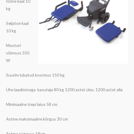
Istme kaal 10
kg
Seljatoe kaal
10 kg
Mootori
võimsus 350
W
Suurim lubatud koormus 150 kg
Ühe laadimisega kasutaja 80 kg 1200 astet üles, 1200 astet alla
Minimaalne trepi laius 58 cm
Astme maksimaalne kõrgus 30 cm
Astme sügavus 18cm