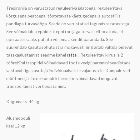
Trepironija on varustatud reguleeriva jalatoega, reguleeritava
kõrgusega peatoega, tõstetavate käetugedega ja autostiilis
pandlaga turvavööga. Seade on varustatud tagumiste ratastega.
See võimaldab treppidel treppi ronijaga turvaliselt peatuda, et
operaator saaks puhata või oma asendit parandada. See
suurendab kasutusohutust ja mugavust ning aitab vältida pidevat
tasakaalustamist seadme kahel
rattal
. Reguleeritav kiirus ja 2
töörežiimi treppidel võimaldavad toote veelgi paremini seadistada
vastavalt iga kasutaja individuaalsetele vajadustele. Kompaktsed
mõõtmed ja lihtne komplekteerimine võimaldavad mugavat
transportimist või hoiustamist.
Kogumass 44 kg
Alusmooduli
kaal 12 kg