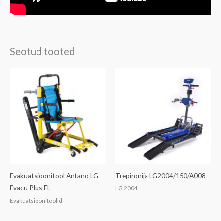
Seotud tooted
Evakuatsioonitool Antano LG
Trepironija LG2004/150/A008
Evacu Plus EL
LG 2004
Evakuatsioonitoolid