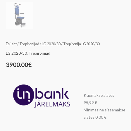
Esileht
/
Trepironijad
/
LG 2020/30
/ Trepironija LG2020/30
LG 2020/30
,
Trepironijad
3900.00
€
Kuumakse alates
95,99 €
Minimaalne sissemakse
alates 0.00 €