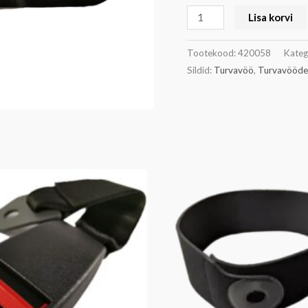
Lisa korvi
Tootekood:
420058
Kateg
Sildid:
Turvavöö
,
Turvavööde