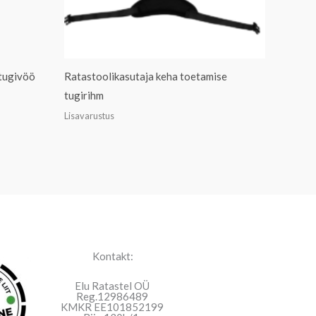
 tugivöö
Ratastoolikasutaja keha toetamise
tugirihm
Lisavarustus
Kontakt:
Elu Ratastel OÜ
Reg.12986489
KMKR EE101852199