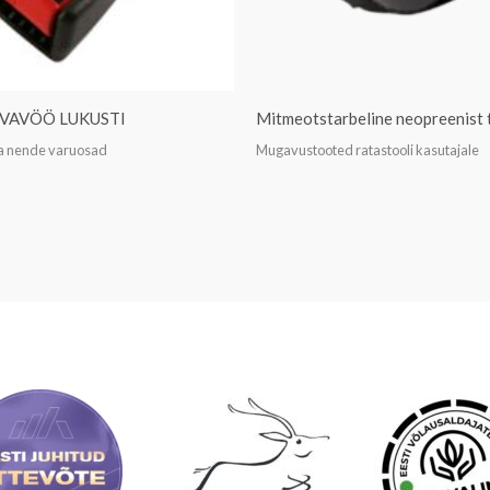
VAVÖÖ LUKUSTI
Mitmeotstarbeline neopreenist
a nende varuosad
Mugavustooted ratastooli kasutajale