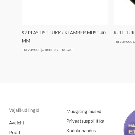
S2 PLASTIST LUKK / KLAMBER MUST 40
RULL-TUR
MM
Turvavööd j
Turvavööd ja nende varuosad
Vajalikud lingid
Müügitingimused
Privaatsuspoliitika
Avaleht
Kodukohandus
Pood