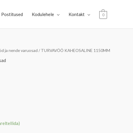
Postitused
Kodulehele
Kontakt
0
d ja nende varuosad
/ TURVAVÖÖ KAHEOSALINE 1150MM
sad
äreltellida)