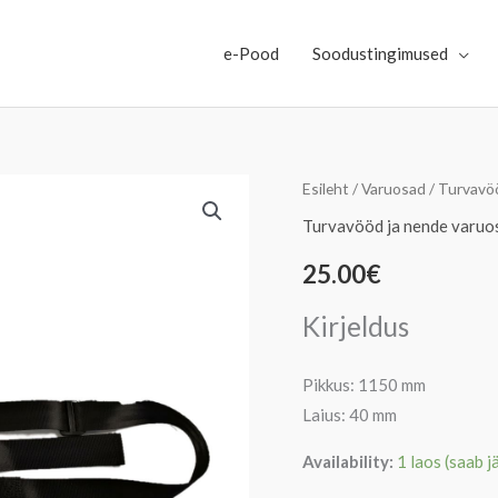
e-Pood
Soodustingimused
TURVAVÖÖ
Esileht
/
Varuosad
/
Turvavöö
KAHEOSALINE
Turvavööd ja nende varuo
1150MM
25.00
€
kogus
Kirjeldus
Pikkus: 1150 mm
Laius: 40 mm
Availability:
1 laos (saab j