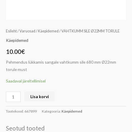
Esileht
/
Varuosad
/
Käepidemed
/ VAHTKUMM SILE Ø22MM TORULE
Käepidemed
10.00
€
Pehmendus lükkamis sangale vahtkumm sile 680 mm Ø22mm
torule must
Saadaval järeltellimisel
Lisa korvi
Tootekood:
667899
Kategooria:
Käepidemed
Seotud tooted