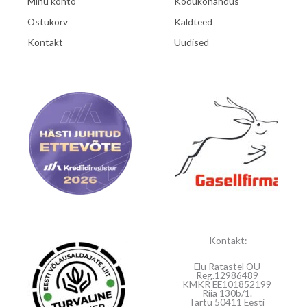
Minu konto
Kodukohandus
Ostukorv
Kaldteed
Kontakt
Uudised
Kontakt:
Elu Ratastel OÜ
Reg.12986489
KMKR EE101852199
Riia 130b/1.
Tartu 50411 Eesti