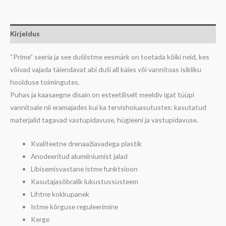
Kirjeldus
“Prime” seeria ja see dušiistme eesmärk on toetada kõiki neid, kes
võivad vajada täiendavat abi duši all käies või vannitoas isikliku
hoolduse toimingutes.
Puhas ja kaasaegne disain on esteetiliselt meeldiv igat tüüpi
vannitoale nii eramajades kui ka tervishoiuasutustes: kasutatud
materjalid tagavad vastupidavuse, hügieeni ja vastupidavuse.
Kvaliteetne drenaažiavadega plastik
Anodeeritud alumiiniumist jalad
Libisemisvastane istme funktsioon
Kasutajasõbralik lukustussüsteem
Lihtne kokkupanek
Istme kõrguse reguleerimine
Kerge