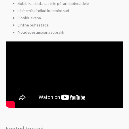
Sobib ka ebatasastele põrandapindadele
Libisemiskindlad kummiotsad
Hooldusvaba
Lihtne puhastada
Nõudepesumasinasõbralik
Seotud tooted