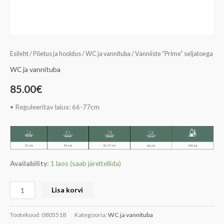
Esileht
/
Põetus ja hooldus
/
WC ja vannituba
/ Vanniiste “Prime” seljatoega
WC ja vannituba
85.00
€
• Reguleeritav laius: 66-77cm
Availability:
1 laos (saab järeltellida)
Lisa korvi
Tootekood:
0805518
Kategooria:
WC ja vannituba