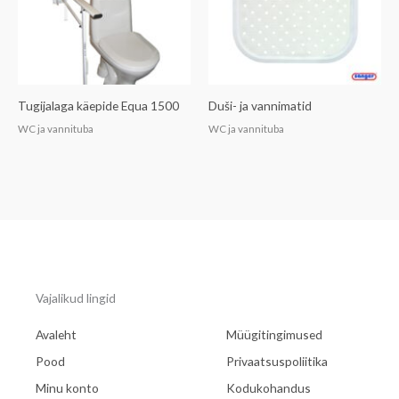
Tugijalaga käepide Equa 1500
Duši- ja vannimatid
WC ja vannituba
WC ja vannituba
Vajalikud lingid
Avaleht
Müügitingimused
Pood
Privaatsuspoliitika
Minu konto
Kodukohandus