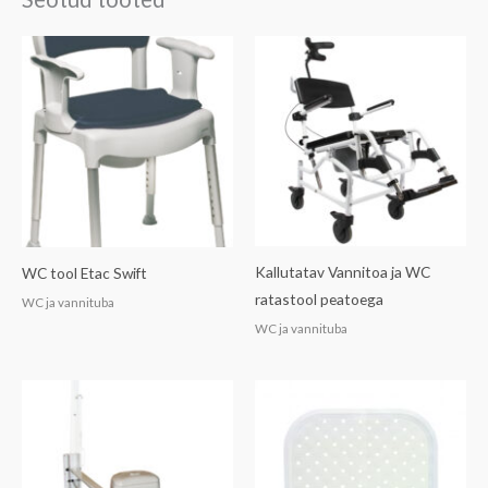
Kallutatav Vannitoa ja WC
WC tool Etac Swift
ratastool peatoega
WC ja vannituba
WC ja vannituba