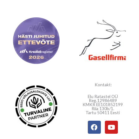
Kontakt:
Elu Ratastel OÜ
Reg.12986489
KMKR EE101852199
Riia 130b/1.
Tartu 50411 Eesti
F
Y
a
o
c
u