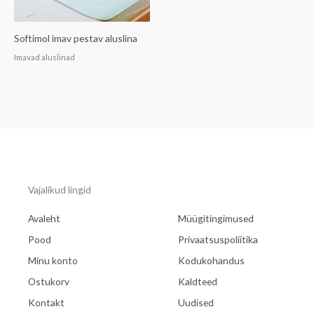
Softimol imav pestav aluslina
Imavad aluslinad
Vajalikud lingid
Avaleht
Müügitingimused
Pood
Privaatsuspoliitika
Minu konto
Kodukohandus
Ostukorv
Kaldteed
Kontakt
Uudised