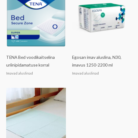
TENA Bed voodikaitselina
Egosan imav aluslina, N30,
uriinipidamatuse korral
imavus 1250-2200 ml
Imavad aluslinad
Imavad aluslinad