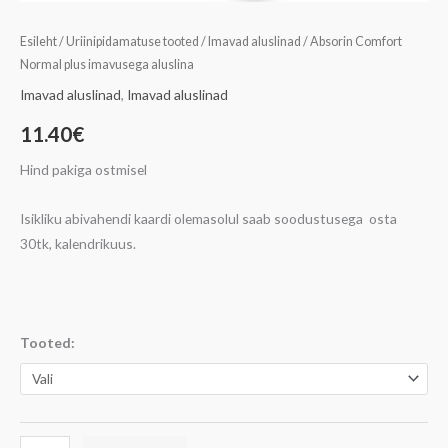
Esileht
/
Uriinipidamatuse tooted
/
Imavad aluslinad
/ Absorin Comfort
Normal plus imavusega aluslina
Imavad aluslinad
,
Imavad aluslinad
11.40
€
Hind pakiga ostmisel
Isikliku abivahendi kaardi olemasolul saab soodustusega osta
30tk, kalendrikuus.
Tooted: