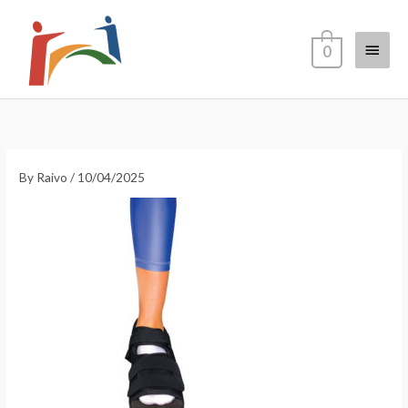
Skip
Main
to
0
content
Menu
By
Raivo
/
10/04/2025