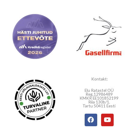
Kontakt:
Elu Ratastel OÜ
Reg.12986489
KMKR EE101852199
Riia 130b/1.
Tartu 50411 Eesti
F
Y
a
o
c
u