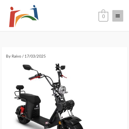
Skip
Main
to
0
content
Menu
By
Raivo
/
17/03/2025