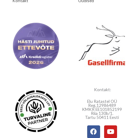
Kontakt
Uudised
Kontakt:
Elu Ratastel OÜ
Reg.12986489
KMKR EE101852199
Riia 130b/1.
Tartu 50411 Eesti
F
Y
a
o