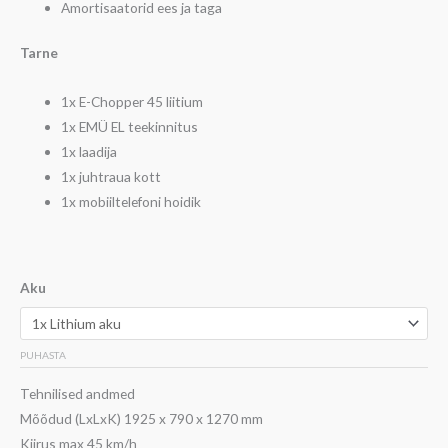
Amortisaatorid ees ja taga
Tarne
1x E-Chopper 45 liitium
1x EMÜ EL teekinnitus
1x laadija
1x juhtraua kott
1x mobiiltelefoni hoidik
Aku
PUHASTA
Tehnilised andmed
Mõõdud (LxLxK) 1925 x 790 x 1270 mm
Kiirus max 45 km/h