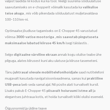
väljast laadida nii kodus kui ka tööl. Veelgi suurema sõiduulatuse
saavutamiseks on e-chopperit võimalik kasutada ka
valikulise
teise akuga
, mis võib pikendada sõiduulatust muljetavaldava
100–110 km-ni.
Optimaalse jõudluse tagamiseks on E-Chopper 45 varustatud
võimsa
3000-vatise mootoriga , mis saavutab pingutuseta
maksimaalse
lubatud kiiruse 45 km/h
isegi täislastis .
Selge
digitaalne värviline ekraan
annab kogu olulise teabe ühe
pilguga, alates kiirusest kuni aku ulatuse ja kiiruse tasemeteni.
Tänu
juhtraual olevale mobiiltelefonihoidjale
saad nutitelefoni
mugavalt kasutada navigatsiooniseadmena, samas kui
praktiline
USB-pesa
laeb seda samal ajal. Nii püsite alati turvaliselt kursil.
Lisaks pakub E-Chopper 45
piisavalt hoiuruumi istme all
ja
elegantses juhtraua kotis, et hoida turvaliselt kõiki olulisi esemeid.
Õigusnormid ja üldine teave