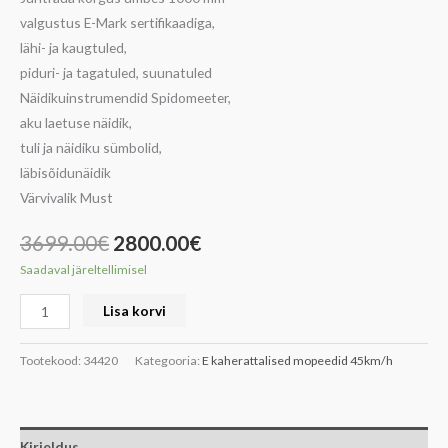
valgustus E-Mark sertifikaadiga,
lähi- ja kaugtuled,
piduri- ja tagatuled, suunatuled
Näidikuinstrumendid Spidomeeter,
aku laetuse näidik,
tuli ja näidiku sümbolid,
läbisõidunäidik
Värvivalik Must
3699.00
€
2800.00
€
Saadaval järeltellimisel
Lisa korvi
Tootekood:
34420
Kategooria:
E kaherattalised mopeedid 45km/h
Kirjeldus