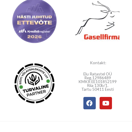
Kontakt:
Elu Ratastel OÜ
Reg.12986489
KMKR EE101852199
Riia 130b/1.
Tartu 50411 Eesti
F
Y
a
o
c
u
e
t
b
u
o
b