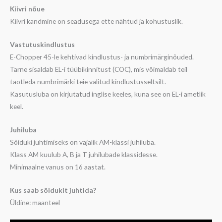
Kiivri nõue
Kiivri kandmine on seadusega ette nähtud ja kohustuslik.
Vastutuskindlustus
E-Chopper 45-le kehtivad kindlustus- ja numbrimärginõuded.
Tarne sisaldab EL-i tüübikinnitust (COC), mis võimaldab teil
taotleda numbrimärki teie valitud kindlustusseltsilt.
Kasutusluba on kirjutatud inglise keeles, kuna see on EL-i ametlik
keel.
Juhiluba
Sõiduki juhtimiseks on vajalik AM-klassi juhiluba.
Klass AM kuulub A, B ja T juhilubade klassidesse.
Minimaalne vanus on 16 aastat.
Kus saab sõidukit juhtida?
Üldine: maanteel