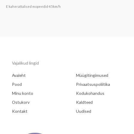
E kaherattalised mopeedid 45km/h
Vajalikud lingid
Avaleht
Müügitingimused
Pood
Privaatsuspoliitika
Minu konto
Kodukohandus
Ostukorv
Kaldteed
Kontakt
Uudised