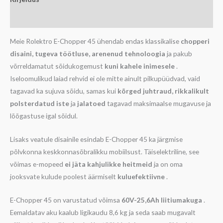
Lisainfo
Meie Rolektro E-Chopper 45 ühendab endas klassikalise
chopperi
disaini, tugeva töötluse, arenenud tehnoloogia
ja pakub
võrreldamatut sõidukogemust
kuni kahele inimesele
.
Iseloomulikud laiad rehvid ei ole mitte ainult pilkupüüdvad, vaid
tagavad ka sujuva sõidu, samas kui
kõrged juhtraud, rikkalikult
polsterdatud iste
ja
jalatoed
tagavad maksimaalse mugavuse ja
lõõgastuse igal sõidul.
Lisaks veatule disainile esindab E-Chopper 45 ka järgmise
põlvkonna keskkonnasõbralikku mobiilsust. Täiselektriline, see
võimas e-mopeed
ei jäta kahjulikke heitmeid
ja on oma
jooksvate kulude poolest äärmiselt
kuluefektiivne
.
E-Chopper 45 on varustatud võimsa
60V-25,6Ah liitiumakuga
.
Eemaldatav aku kaalub ligikaudu 8,6 kg ja seda saab mugavalt