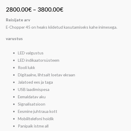
2800.00
€
–
3800.00
€
Reisijate arv
E-Chopper 45 on heaks kiidetud kasutamiseks kahe inimesega.
varustus
LED valgustus
LED indikaatorsüsteem
Rooli lukk
Digitaalne, lihtsalt loetav ekraan
Jalatoed ees ja taga
USB laadimispesa
Eemaldatav aku
Signalisatsioon
Eesmine juhtraua kott
Mobiiltelefoni hoidik
Panipaik istme all