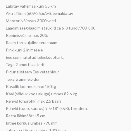
Läbitav vahemaa kuni 55 km
Aku Liitium (60V-25,6AH), eemaldatav
Mootori võimsus 3000 vatti
Laadimisaeg/laadimistsüklid ca 6-8 tundi/700-800
Ronimisvõime max 20%
Raam torukujuline terasraam
Pink kuni 2 inimesele
Ees summutatud teleskoophark,
Taga 2 amortisaatorit
Pidurisüsteem Ees ketaspidur,
Taga trummelpidur
Kasulik koormus max 150kg
Kaal (sõiduk koos akuga) umbes 82,6 kg
Rehvid (õhurõhk) max 2,5 baari
Rehvid (tüüp, suurus) 9,5-18″ (F&R), torudeta,
Ratta läbimõõt: 45 cm
Istme kõrgus umbes 790 mm
Juhtraua kõrgus umbes 1000 mm