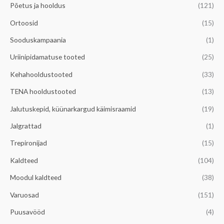
Põetus ja hooldus
(121)
Ortoosid
(15)
Sooduskampaania
(1)
Uriinipidamatuse tooted
(25)
Kehahooldustooted
(33)
TENA hooldustooted
(13)
Jalutuskepid, küünarkargud käimisraamid
(19)
Jalgrattad
(1)
Trepironijad
(15)
Kaldteed
(104)
Moodul kaldteed
(38)
Varuosad
(151)
Puusavööd
(4)