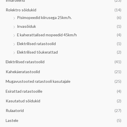
Invarollerid
(23)
a
m
Rolektro sõidukid
(14)
a
a
Pisimopeedid kiirusega 25km/h.
(6)
l
a
Invasõiduk
(1)
n
l
E kaherattalised mopeedid 45km/h
(4)
e
n
h
e
Elektrilised ratastoolid
(1)
i
h
Elektrilised tõukerattad
(2)
n
i
Elektrilised ratastoolid
(41)
d
n
Kahekäeratastoolid
(21)
d
Mugavustooted ratastooli kasutajale
(25)
Esirattad ratastoolile
(4)
Kasutatud sõidukid
(2)
Rulaatorid
(27)
Lastele
(5)