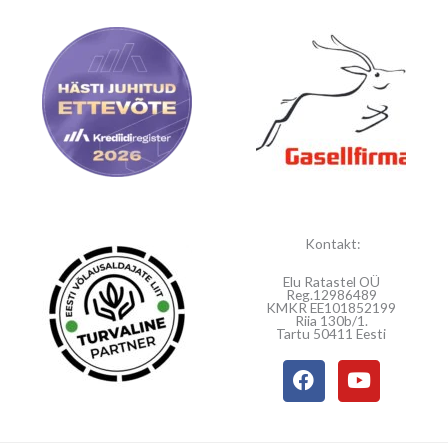
Kontakt:
Elu Ratastel OÜ
Reg.12986489
KMKR EE101852199
Riia 130b/1.
Tartu 50411 Eesti
F
Y
a
o
c
u
e
t