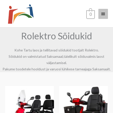
Skip
Main
to
0
content
Menu
Rolektro Sõidukid
Kohe Tartu laos ja tellitavad sõidukid tootjalt Rolektro.
Sõidukid on valmistatud Saksamaal,täielikult sõiduvalmis laost
väljastamisel.
Pakume toodetele hooldust ja varuosi lühikese tarneajaga Saksamaalt.