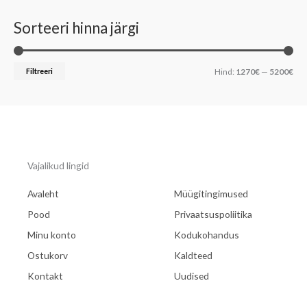
Sorteeri hinna järgi
Filtreeri
Hind:
1270€
—
5200€
Vajalikud lingid
Avaleht
Müügitingimused
Pood
Privaatsuspoliitika
Minu konto
Kodukohandus
Ostukorv
Kaldteed
Kontakt
Uudised