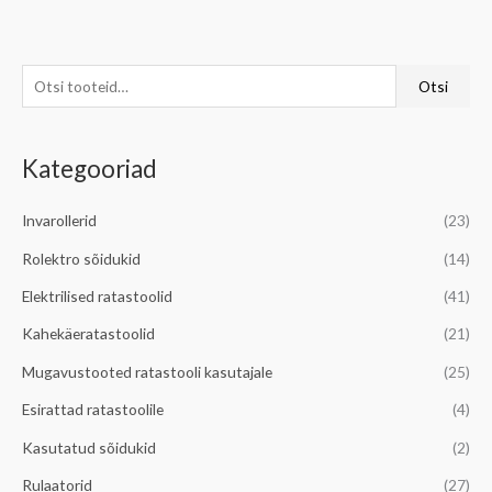
O
M
M
Otsi
t
i
a
s
n
k
Kategooriad
i
i
s
:
m
i
Invarollerid
(23)
a
m
Rolektro sõidukid
(14)
a
a
l
a
Elektrilised ratastoolid
(41)
n
l
Kahekäeratastoolid
(21)
e
n
Mugavustooted ratastooli kasutajale
(25)
h
e
Esirattad ratastoolile
(4)
i
h
Kasutatud sõidukid
(2)
n
i
d
n
Rulaatorid
(27)