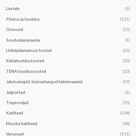
d
Lastele
(5)
Põetus ja hooldus
(121)
Ortoosid
(15)
Sooduskampaania
(1)
Uriinipidamatuse tooted
(25)
Kehahooldustooted
(33)
TENA hooldustooted
(13)
Jalutuskepid, küünarkargud käimisraamid
(19)
Jalgrattad
(1)
Trepironijad
(15)
Kaldteed
(104)
Moodul kaldteed
(38)
Varuosad
(151)