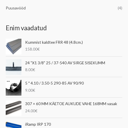
Puusavööd
(4)
Enim vaadatud
Kummist kaldtee FRR 48 (4.8cm.)
158.00
€
24 "X1 3/8" 25 / 37-540 AV SIRGE SISEKUMM
8.00
€
5 ″ 4.10 / 3.50-5 290-85 AV 90/90
9.00
€
307 × 60 MM KÄETOE AUKUDE VAHE 168MM vasak
24.00
€
iRamp IRP 170