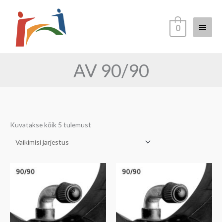
Skip
Main
to
0
content
Menu
AV 90/90
Kuvatakse kõik 5 tulemust