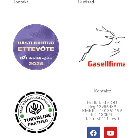
Kontakt
Uudised
Kontakt:
Elu Ratastel OÜ
Reg.12986489
KMKR EE101852199
Riia 130b/1.
Tartu 50411 Eesti
F
Y
a
o