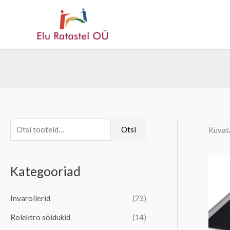
Skip
to
content
O
Otsi
Kuvata
t
s
Kategooriad
i
:
Invarollerid
(23)
Rolektro sõidukid
(14)