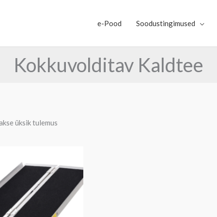
e-Pood
Soodustingimused
Kokkuvolditav Kaldtee
kse üksik tulemus