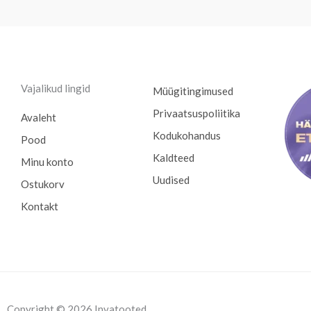
Vajalikud lingid
Müügitingimused
Privaatsuspoliitika
Avaleht
Kodukohandus
Pood
Kaldteed
Minu konto
Uudised
Ostukorv
Kontakt
Copyright © 2026 Invatooted