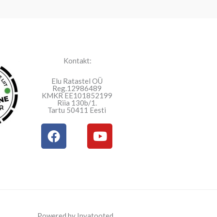
Kontakt:
Elu Ratastel OÜ
Reg.12986489
KMKR EE101852199
Riia 130b/1.
Tartu 50411 Eesti
F
Y
a
o
c
u
e
t
b
u
o
b
o
e
Powered by Invatooted