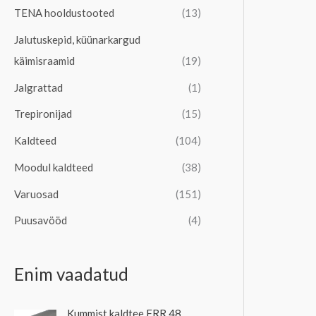
TENA hooldustooted
(13)
Jalutuskepid, küünarkargud
käimisraamid
(19)
Jalgrattad
(1)
Trepironijad
(15)
Kaldteed
(104)
Moodul kaldteed
(38)
Varuosad
(151)
Puusavööd
(4)
Enim vaadatud
Kummist kaldtee FRR 48