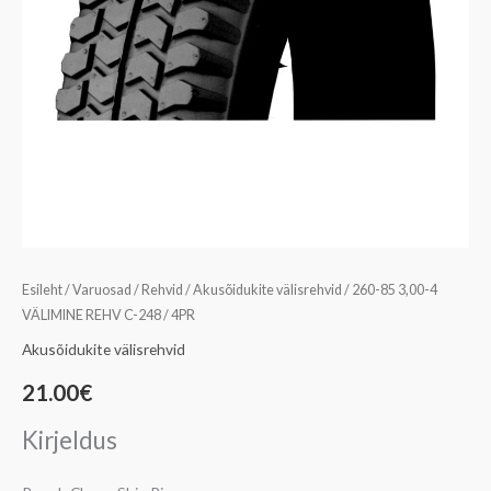
Esileht
/
Varuosad
/
Rehvid
/
Akusõidukite välisrehvid
/ 260-85 3,00-4
VÄLIMINE REHV C-248 / 4PR
Akusõidukite välisrehvid
21.00
€
Kirjeldus