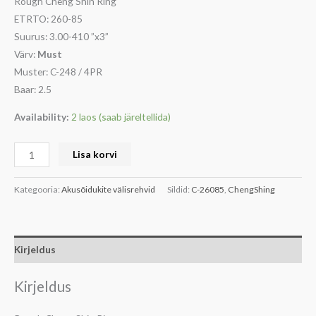
Rough Cheng Shin Ring
ETRTO: 260-85
Suurus: 3.00-410 ”x3”
Värv:
Must
Muster: C-248 / 4PR
Baar: 2.5
Availability:
2 laos (saab järeltellida)
Lisa korvi
Kategooria:
Akusõidukite välisrehvid
Sildid:
C-26085
,
ChengShing
Kirjeldus
Kirjeldus