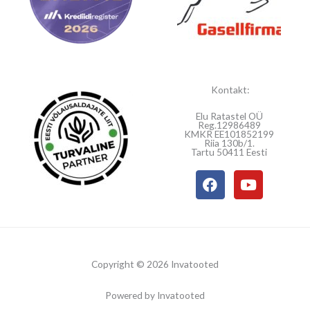
Kontakt:
Elu Ratastel OÜ
Reg.12986489
KMKR EE101852199
Riia 130b/1.
Tartu 50411 Eesti
F
Y
a
o
c
u
e
t
b
u
o
b
o
e
Copyright © 2026 Invatooted
k
Powered by Invatooted