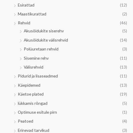
Esirattad
(12)
Maastikurattad
(2)
Rehvid
(46)
Akusõidukite siserehv
(5)
Akusõidukite välisrehvid
(14)
Polüuretaan rehvid
(3)
Sisemine rehv
(11)
Välisrehvid
(13)
Pidurid ja lisaseadmed
(11)
Käepidemed
(13)
Käetoe plated
(19)
lükkamis rõngad
(5)
Optimuse esitule pirn
(1)
Peatoed
(4)
Erinevad tarvikud
(3)