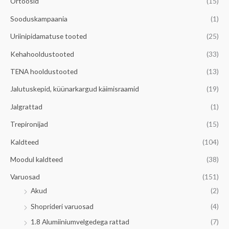
Ortoosid
(15)
Sooduskampaania
(1)
Uriinipidamatuse tooted
(25)
Kehahooldustooted
(33)
TENA hooldustooted
(13)
Jalutuskepid, küünarkargud käimisraamid
(19)
Jalgrattad
(1)
Trepironijad
(15)
Kaldteed
(104)
Moodul kaldteed
(38)
Varuosad
(151)
Akud
(2)
Shoprideri varuosad
(4)
1.8 Alumiiniumvelgedega rattad
(7)