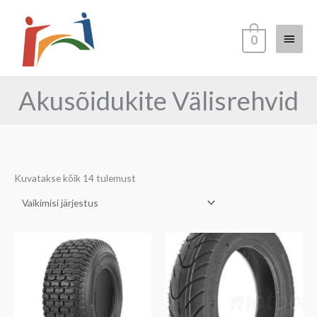
Skip
Main
to
0
content
Menu
Akusõidukite Välisrehvid
Kuvatakse kõik 14 tulemust