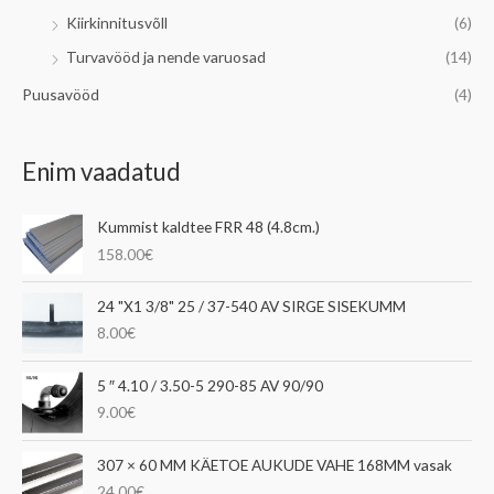
Kiirkinnitusvõll
(6)
Turvavööd ja nende varuosad
(14)
Puusavööd
(4)
Enim vaadatud
Kummist kaldtee FRR 48 (4.8cm.)
158.00
€
24 "X1 3/8" 25 / 37-540 AV SIRGE SISEKUMM
8.00
€
5 ″ 4.10 / 3.50-5 290-85 AV 90/90
9.00
€
307 × 60 MM KÄETOE AUKUDE VAHE 168MM vasak
24.00
€