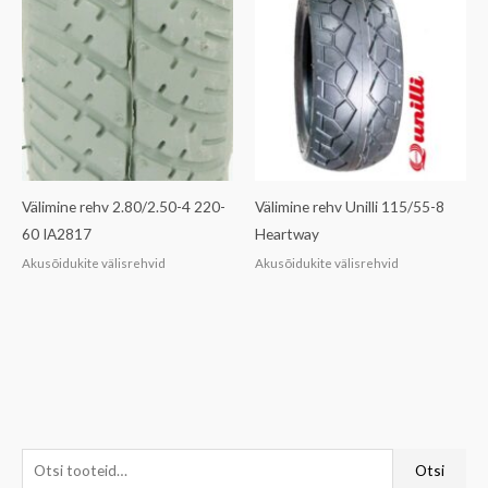
Välimine rehv 2.80/2.50-4 220-
Välimine rehv Unilli 115/55-8
60 IA2817
Heartway
Akusõidukite välisrehvid
Akusõidukite välisrehvid
O
M
M
Otsi