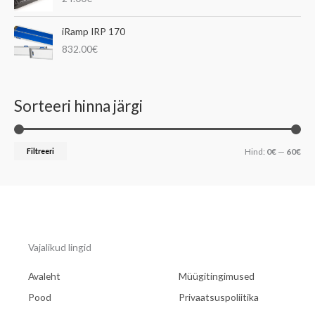
iRamp IRP 170
832.00
€
Sorteeri hinna järgi
Filtreeri
Hind:
0€
—
60€
Vajalikud lingid
Avaleht
Müügitingimused
Pood
Privaatsuspoliitika