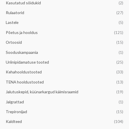
Kasutatud sõidukid
(2)
n
i
d
n
Rulaatorid
(27)
d
Lastele
(5)
Põetus ja hooldus
(121)
Ortoosid
(15)
Sooduskampaania
(1)
Uriinipidamatuse tooted
(25)
Kehahooldustooted
(33)
TENA hooldustooted
(13)
Jalutuskepid, küünarkargud käimisraamid
(19)
Jalgrattad
(1)
Trepironijad
(15)
Kaldteed
(104)