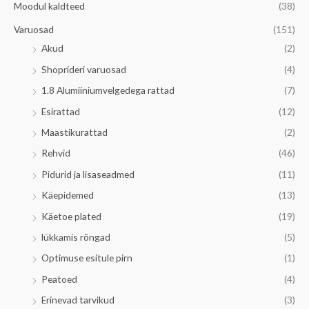
Moodul kaldteed
(38)
Varuosad
(151)
Akud
(2)
Shoprideri varuosad
(4)
1.8 Alumiiniumvelgedega rattad
(7)
Esirattad
(12)
Maastikurattad
(2)
Rehvid
(46)
Pidurid ja lisaseadmed
(11)
Käepidemed
(13)
Käetoe plated
(19)
lükkamis rõngad
(5)
Optimuse esitule pirn
(1)
Peatoed
(4)
Erinevad tarvikud
(3)