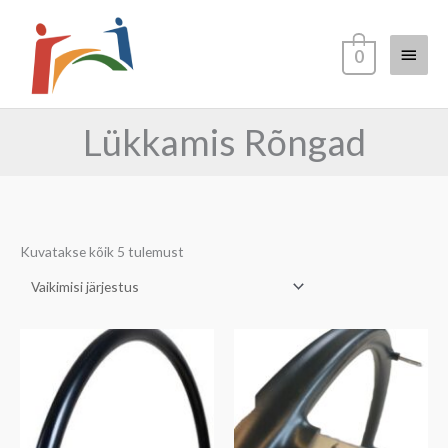
Skip
Main
to
0
content
Menu
Lükkamis Rõngad
Kuvatakse kõik 5 tulemust