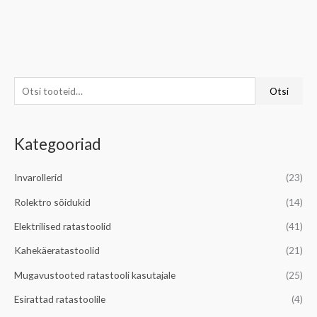
O
M
M
Otsi
t
i
a
s
n
k
Kategooriad
i
i
s
:
m
i
Invarollerid
(23)
a
m
Rolektro sõidukid
(14)
a
a
l
a
Elektrilised ratastoolid
(41)
n
l
Kahekäeratastoolid
(21)
e
n
Mugavustooted ratastooli kasutajale
(25)
h
e
Esirattad ratastoolile
(4)
i
h