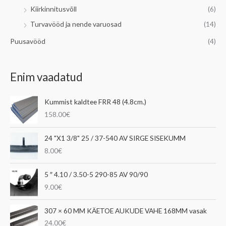
Kiirkinnitusvõll
(6)
Turvavööd ja nende varuosad
(14)
Puusavööd
(4)
Enim vaadatud
Kummist kaldtee FRR 48 (4.8cm.)
158.00
€
24 "X1 3/8" 25 / 37-540 AV SIRGE SISEKUMM
8.00
€
5 ″ 4.10 / 3.50-5 290-85 AV 90/90
9.00
€
307 × 60 MM KÄETOE AUKUDE VAHE 168MM vasak
24.00
€