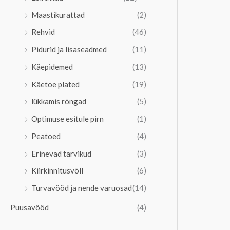
Maastikurattad
(2)
Rehvid
(46)
Pidurid ja lisaseadmed
(11)
Käepidemed
(13)
Käetoe plated
(19)
lükkamis rõngad
(5)
Optimuse esitule pirn
(1)
Peatoed
(4)
Erinevad tarvikud
(3)
Kiirkinnitusvõll
(6)
Turvavööd ja nende varuosad
(14)
Puusavööd
(4)