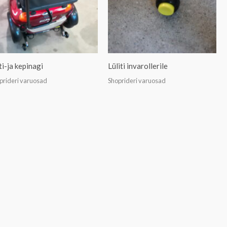
i-ja kepinagi
Lüliti invarollerile
prideri varuosad
Shoprideri varuosad