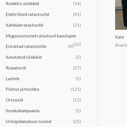
Rolektro sõidukid
(14)
a
a
Elektrilised ratastoolid
(41)
l
a
n
l
Kahekäeratastoolid
(21)
e
n
Mugavustooted ratastooli kasutajale
Kate
h
e
(25)
Shoprid
Esirattad ratastoolile
(4)
i
h
Kasutatud sõidukid
(2)
n
i
d
n
Rulaatorid
(27)
d
Lastele
(5)
Põetus ja hooldus
(121)
Ortoosid
(15)
Sooduskampaania
(1)
Uriinipidamatuse tooted
(25)