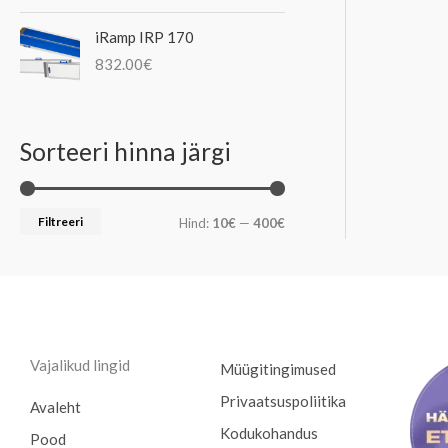
iRamp IRP 170
832.00
€
Sorteeri hinna järgi
Filtreeri
Hind:
10€
—
400€
Vajalikud lingid
Müügitingimused
Privaatsuspoliitika
Avaleht
Kodukohandus
Pood