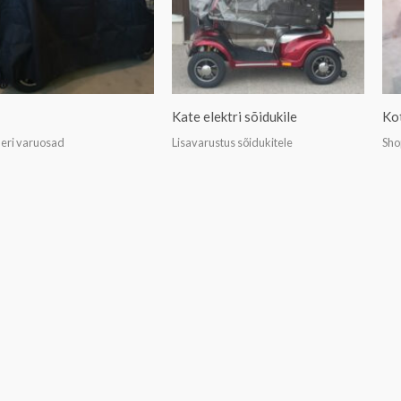
Kate elektri sõidukile
Kot
eri varuosad
Lisavarustus sõidukitele
Sho