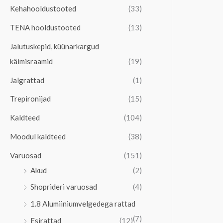
Kehahooldustooted
(33)
TENA hooldustooted
(13)
Jalutuskepid, küünarkargud
käimisraamid
(19)
Jalgrattad
(1)
Trepironijad
(15)
Kaldteed
(104)
Moodul kaldteed
(38)
Varuosad
(151)
Akud
(2)
Shoprideri varuosad
(4)
1.8 Alumiiniumvelgedega rattad
(7)
Esirattad
(12)