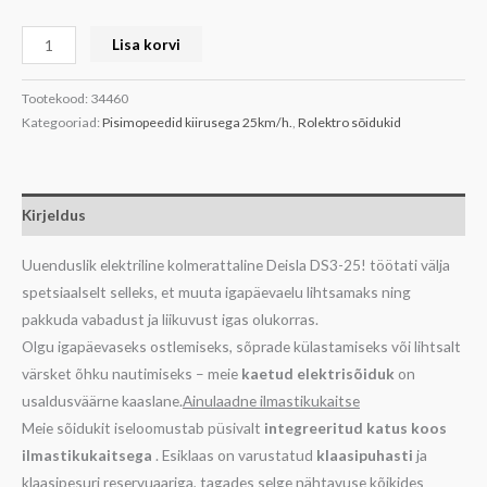
Lisa korvi
Tootekood:
34460
Kategooriad:
Pisimopeedid kiirusega 25km/h.
,
Rolektro sõidukid
Kirjeldus
Uuenduslik elektriline kolmerattaline Deisla DS3-25! töötati välja
spetsiaalselt selleks, et muuta igapäevaelu lihtsamaks ning
pakkuda vabadust ja liikuvust igas olukorras.
Olgu igapäevaseks ostlemiseks, sõprade külastamiseks või lihtsalt
värsket õhku nautimiseks – meie
kaetud elektrisõiduk
on
usaldusväärne kaaslane.
Ainulaadne ilmastikukaitse
Meie sõidukit iseloomustab püsivalt
integreeritud katus koos
ilmastikukaitsega
. Esiklaas on varustatud
klaasipuhasti
ja
klaasipesuri reservuaariga, tagades selge nähtavuse kõikides