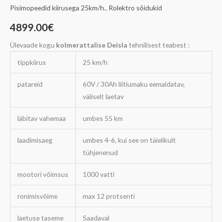
Pisimopeedid kiirusega 25km/h.
,
Rolektro sõidukid
4899.00
€
Ülevaade kogu
kolmerattalise Deisla
tehnilisest teabest :
tippkiirus
25 km/h
patareid
60V / 30Ah liitiumaku eemaldatav,
väliselt laetav
läbitav vahemaa
umbes 55 km
laadimisaeg
umbes 4-6, kui see on täielikult
tühjenenud
mootori võimsus
1000 vatti
ronimisvõime
max 12 protsenti
laetuse taseme
Saadaval