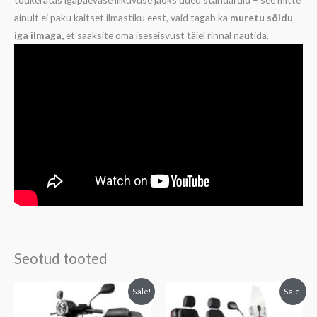
ainult ei paku kaitset ilmastiku eest, vaid tagab ka
muretu sõidu
iga ilmaga,
et saaksite oma iseseisvust täiel rinnal nautida.
Seotud tooted
Sale!
Sale!