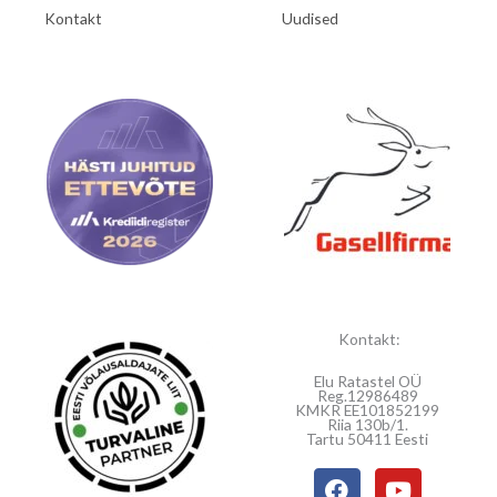
Kontakt
Uudised
Kontakt:
Elu Ratastel OÜ
Reg.12986489
KMKR EE101852199
Riia 130b/1.
Tartu 50411 Eesti
F
Y