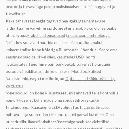
peatoe ja turvavööga pakub maksimaalset istumismugavust ja
turvalisust.
Kaks tahavaatepeeglit tagavad hea igakülgse nähtavuse
ja
digitaalne värviline spidomeeter
annab kogu olulise teabe
ühe pilguga.
Praktilised omadused ja kaasaegne tehnoloogia
Neile, kes soovivad nautida oma lemmikmuusikat, pakub
kolmerattaline
kahe kõlariga Bluetooth-ühendus
. Saate oma
seadmeid laadida liikvel olles, kasutades
USB-porti
. Lukustatav
tagumine panipaik
pakub turvalist hoiuruumi
ostude või isiklike asjade hoidmiseks. Muud praktilised
funktsioonid, nagu
topsihoidjad.
Optimaalsed sõidurežiimid ja
valgustus
Meie sõidukil on
kolm kiirustaset
, mis annavad teile kontrolli ja
paindlikkuse, et kohandada oma sõidustiili praeguste
tingimustega. Kaasaegne
LED-valgustus
tagab optimaalse
nähtavuse ja suurendab teie ohutust nii päeval kui öösel.Oma
uuendusliku ilmastikukaitsesüsteemiga seab see elektriline
tõukeratas igapäevase liikuvuse jaoks uued standardid – see mitte