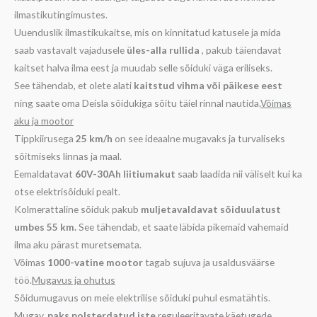
ilmastikutingimustes.
Uuenduslik ilmastikukaitse, mis on kinnitatud katusele ja mida
saab vastavalt vajadusele
üles-alla rullida
, pakub täiendavat
kaitset halva ilma eest ja muudab selle sõiduki väga eriliseks.
See tähendab, et olete alati
kaitstud vihma või päikese eest
ning saate oma Deisla sõidukiga sõitu täiel rinnal nautida.
Võimas
aku ja mootor
Tippkiirusega
25 km/h
on see ideaalne mugavaks ja turvaliseks
sõitmiseks linnas ja maal.
Eemaldatavat
60V-30Ah liitiumakut
saab laadida nii väliselt kui ka
otse elektrisõiduki pealt.
Kolmerattaline sõiduk pakub
muljetavaldavat sõiduulatust
umbes 55 km.
See tähendab, et saate läbida pikemaid vahemaid
ilma aku pärast muretsemata.
Võimas
1000-vatine mootor
tagab sujuva ja usaldusväärse
töö.
Mugavus ja ohutus
Sõidumugavus on meie elektrilise sõiduki puhul esmatähtis.
Mugav,
paks polsterdatud iste
reguleeritavate käetugede,