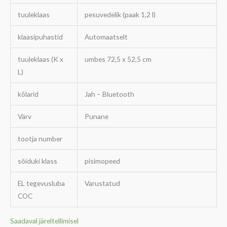
tuuleklaas
pesuvedelik (paak 1,2 l)
klaasipuhastid
Automaatselt
tuuleklaas (K x
umbes 72,5 x 52,5 cm
L)
kõlarid
Jah – Bluetooth
Värv
Punane
tootja number
sõiduki klass
pisimopeed
EL tegevusluba
Varustatud
COC
Saadaval järeltellimisel