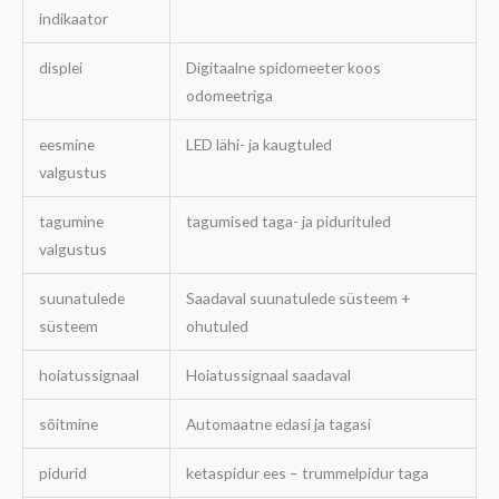
indikaator
displei
Digitaalne spidomeeter koos
odomeetriga
eesmine
LED lähi- ja kaugtuled
valgustus
tagumine
tagumised taga- ja pidurituled
valgustus
suunatulede
Saadaval suunatulede süsteem +
süsteem
ohutuled
hoiatussignaal
Hoiatussignaal saadaval
sõitmine
Automaatne edasi ja tagasi
pidurid
ketaspidur ees – trummelpidur taga