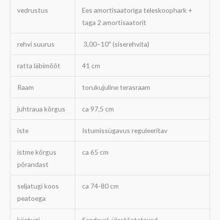
vedrustus
Ees amortisaatoriga teleskoophark +
taga 2 amortisaatorit
rehvi suurus
3,00–10″ (siserehvita)
ratta läbimõõt
41 cm
Raam
torukujuline terasraam
juhtraua kõrgus
ca 97,5 cm
iste
Istumissügavus reguleeritav
istme kõrgus
ca 65 cm
põrandast
seljatugi koos
ca 74-80 cm
peatoega
käetugi
Saadaval, ülestõstetavad