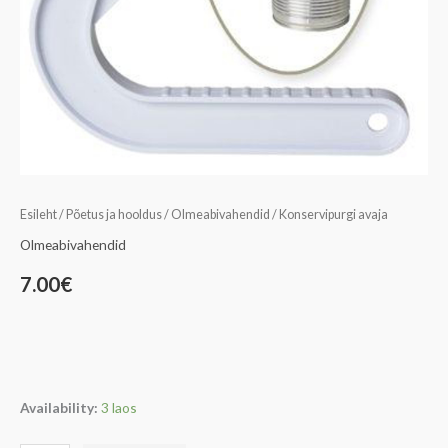
Esileht
/
Põetus ja hooldus
/
Olmeabivahendid
/ Konservipurgi avaja
Olmeabivahendid
7.00
€
Availability:
3 laos