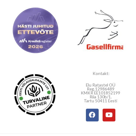
Kontakt:
Elu Ratastel OÜ
Reg.12986489
KMKR EE101852199
Riia 130b/1.
Tartu 50411 Eesti
F
Y
a
o
c
u
e
t