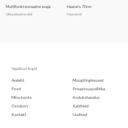
Multifunktsionaalne avaja
Haarats 70cm
Olmeabivahendid
Haaratsid
Vajalikud lingid
Avaleht
Müügitingimused
Pood
Privaatsuspoliitika
Minu konto
Kodukohandus
Ostukorv
Kaldteed
Kontakt
Uudised